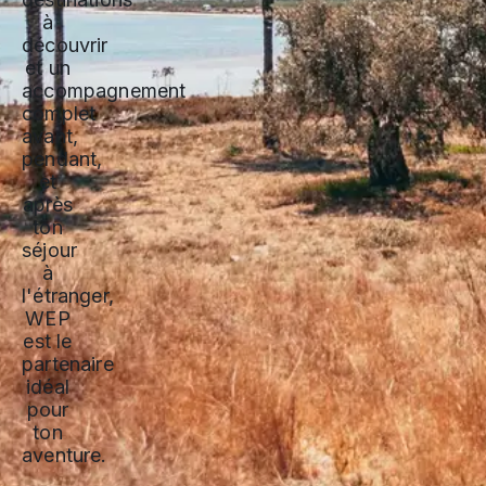
à
découvrir
et un
accompagnement
complet
avant,
pendant,
et
après
ton
séjour
à
l'étranger,
WEP
est le
partenaire
idéal
pour
ton
aventure.