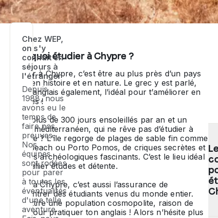
Chez WEP,
on s'y
Pourquoi étudier à Chypre ?
connait en
séjours à
Étudier à Chypre, c’est être au plus près d’un pays
l'étranger
riche en histoire et en nature. Le grec y est parlé,
Depuis
mais l’anglais également, l’idéal pour t’améliorer en
1988, nous
langues !
avons eu le
temps de
Avec plus de 300 jours ensoleillés par an et un
faire nos
climat méditerranéen, qui ne rêve pas d’étudier à
preuves.
Chypre ? L’île regorge de plages de sable fin comme
Nos
Lara Beach ou Porto Pomos, de criques secrètes et
L
équipes
de sites archéologiques fascinants. C’est le lieu idéal
co
sont rodées
pour allier études et détente.
p
pour parer
ét
à toutes les
Partir à Chypre, c’est aussi l’assurance de
C
éventualités
rencontrer des étudiants venus du monde entier.
d'une telle
L’île attire une population cosmopolite, raison de
aventure.
plus pour pratiquer ton anglais ! Alors n’hésite plus