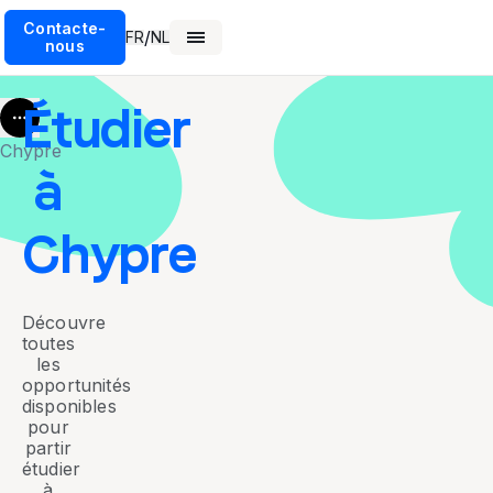
Contacte-
/
FR
NL
nous
Étudier
More
Chypre
à
Chypre
Découvre
toutes
les
opportunités
disponibles
pour
partir
étudier
à