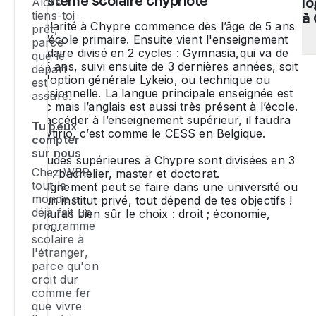
Le système scolaire chypriote
a
l
Alors
n
tiens-toi
d
p
à
La scolarité à Chypre commence dès l’âge de 5 ans
prêt,
co
éd
avec l’école primaire. Ensuite vient l'enseignement
parce
de
es
secondaire divisé en 2 cycles :
Gymnasia
,qui va de
que le
à 
no
P
12 à 15 ans, suivi ensuite de 3 dernières années, soit
départ
se
pr
to
dans l'option générale
Lykeio
, ou technique ou
est
tu
ab
ex
professionnelle. La langue principale enseignée est
assuré.
ch
N
à
le grec mais l’anglais est aussi très présent à l’école.
l'
Pour accéder à l’enseignement supérieur, il faudra
fa
Ch
Tu peux
l’
Apolytirio
, c’est comme le CESS en Belgique.
qu
no
tu
compter
co
m
se
sur nous
Les études supérieures à Chypre sont divisées en 3
le
po
lo
Chez WEP,
cycles : bachelier, master et doctorat.
mi
ga
e
tout le
L’enseignement peut se faire dans une université ou
e
d
ré
monde a
dans un institut privé, tout dépend de tes objectifs !
fo
ex
a
déjà fait un
Et tu auras bien sûr le choix : droit ; économie,
d
at
d
programme
gestion…
te
scolaire à
et
je
l'étranger,
ob
en
d
parce qu'on
d'
a
to
croit dur
W
me
ho
comme fer
s'
pr
que vivre
à
N