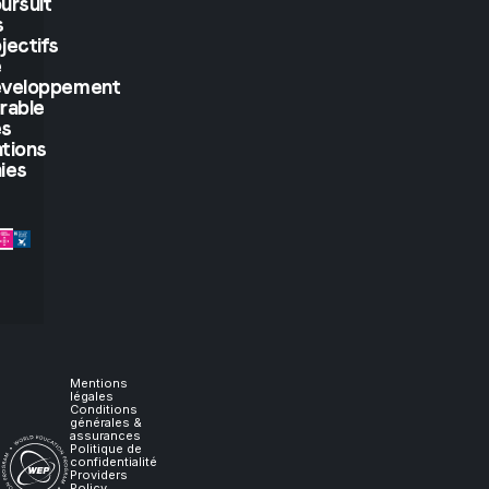
ursuit
But
s
jectifs
if
e
éveloppement
rable
you
es
tions
let
ies
me
experience
it,
I
Mentions
légales
Conditions
générales &
will
assurances
Politique de
confidentialité
Providers
Policy