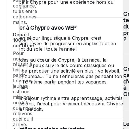
Fais-nous
Po
et fonce à Chypre pour une expérience hors du
confiance,
commun.
le
tu es entre
C
sé
de bonnes
t
li
mains.
à
du
Étudier à Chypre avec WEP
Ch
p
Départ
Partir en séjour linguistique à Chypre, c’est
tu
?
100%
l’occasion rêvée de progresser en anglais tout en
do
confirmé
profitant du soleil toute l’année !
av
Pour
a
L
nous,
Tu étudies au cœur de Chypre, à Larnaca, la
mo
p
réussir à
capitale. Tu peux suivre des cours classiques ou
12
C
éd
faire
choisir de pratiquer une activité en plus : volleyball,
an
ç
pr
partir
théâtre, zumba… Tu ne t’ennuieras pas pendant ton
et
tous nos
pa
d'
séjour. Tu même partir pendant tes vacances
jeunes
êt
W
scolaires !
à
est une
mu
co
C
mission,
C’est un séjour rythmé entre apprentissage, activités
de
u
un défi
et excusions, l’idéal pour vraiment découvrir Chypre
ca
la
que nous
comme il se doit.
d'
év
L
relevons
d
qu
quoi qu'il
be
L
d
arrive.