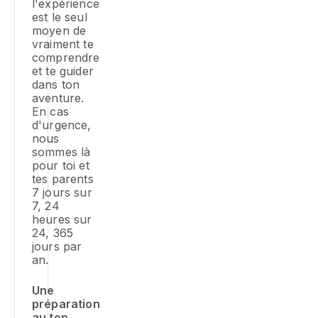
l'expérience
fo
ta
est le seul
d
va
moyen de
ex
se
vraiment te
éd
l'
comprendre
d
et te guider
ch
dans ton
ha
:
aventure.
qu
co
En cas
qu
di
d'urgence,
en
la
nous
la
p
sommes là
d
d
pour toi et
je
p
tes parents
et
qu
7 jours sur
pr
7, 24
t'
heures sur
à
po
24, 365
ré
av
jours par
d
le
an.
le
ta
m
dé
Une
gl
préparation
d'
au top