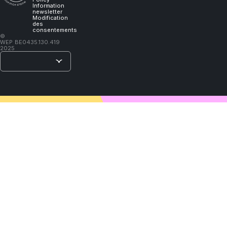
learn."
Information
newsletter
Modification
des
consentements
–
©
WEP
BE0435.130.419
Lao
2025
Tzu