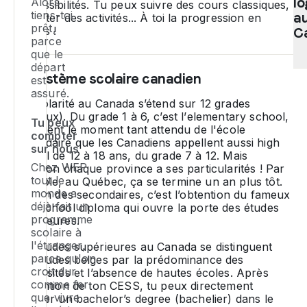
co
l
Alors
n
de possibilités. Tu peux suivre des cours classiques,
d'
tiens-toi
p
a
y ajouter des activités... À toi la progression en
prêt,
li
anglais !
éd
C
parce
d
es
que le
qu
no
départ
se
pr
P
Le système scolaire canadien
est
ju
ab
to
assuré.
co
N
La scolarité au Canada s’étend sur 12
grades
ex
a
(niveaux). Du grade 1 à 6, c’est l’
elementary school
,
fa
a
Tu peux
puis vient le moment tant attendu de l'école
de
no
C
compter
secondaire que les Canadiens appellent aussi
high
se
m
et
sur nous
school
de 12 à 18 ans, du grade 7 à 12. Mais
u
po
se
Chez WEP,
attention chaque province a ses particularités ! Par
tr
ga
le
tout le
exemple, au Québec, ça se termine un an plus tôt.
u
d
ty
monde a
À la fin des secondaires, c’est l’obtention du fameux
se
ex
d
déjà fait un
high school diploma
qui ouvre la porte des études
o
at
p
programme
supérieures.
u
scolaire à
et
ch
an
l'étranger,
Les études supérieures au Canada se distinguent
en
tu
parce qu'on
tu
des études belges par la prédominance des
a
po
croit dur
universités et l’absence de hautes écoles. Après
ch
me
êt
comme fer
l’obtention de ton CESS, tu peux directement
l'
pr
lo
que vivre
intégrer un
bachelor’s degree
(bachelier) dans le
qu
N
e