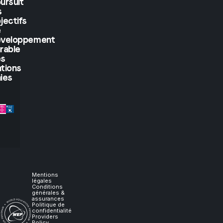
ursuit
But
s
jectifs
if
e
éveloppement
rable
you
es
tions
let
ies
me
experience
it,
I
Mentions
légales
Conditions
générales &
will
assurances
Politique de
confidentialité
Providers
Policy