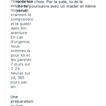
l'expérience
domaine de ton choix. Par la suite, tu as la
co
ta
fa
est le seul
possibilité de poursuivre avec un master et même
le
va
d'
moyen de
un doctorat.
Po
mi
se
c
vraiment te
le
e
l'
comprendre
l'
sé
fo
et te guider
ch
ou
li
dans ton
d
:
ré
aventure.
a
te
co
Si
En cas
C
ob
di
pa
d'urgence,
tu
d'
la
e
nous
do
W
p
sé
sommes là
av
s'
d
li
pour toi et
a
à
p
o
tes parents
m
fo
qu
po
7 jours sur
12
d
7, 24
t'
d
an
ex
heures sur
po
ét
Il
24, 365
éd
av
su
jours par
fa
d
le
et
an.
q
ha
ta
q
tu
qu
dé
tu
Une
so
qu
ma
préparation
mu
en
tu
au top