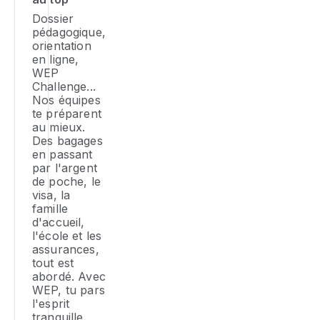
d’
la
au
Dossier
pa
d
ég
pédagogique,
et
je
la
orientation
év
et
po
en ligne,
d’
pr
d
WEP
vi
à
tr
Challenge...
ré
to
Nos équipes
Po
d
lo
te préparent
d
le
au mieux.
pa
ét
m
Des bagages
to
su
en passant
gl
m
par l'argent
a
d'
ou
de poche, le
C
lo
visa, la
tu
c
famille
do
d
d'accueil,
av
am
l'école et les
a
assurances,
m
tout est
18
abordé. Avec
an
WEP, tu pars
l'esprit
et
tranquille.
ég