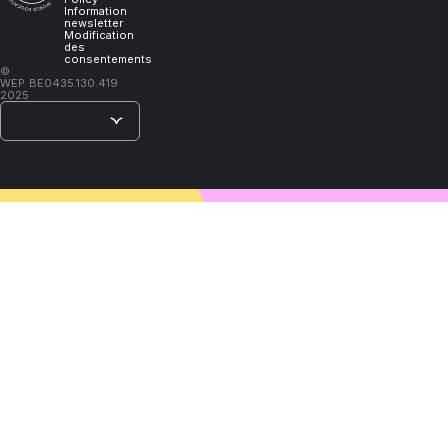
learn."
Information
newsletter
Modification
des
consentements
–
©
WEP
BE0435.130.419
Lao
2025
Tzu