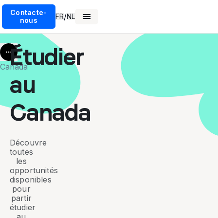
Contacte-
/
FR
NL
nous
Étudier
More
Canada
au
Canada
Découvre
toutes
les
opportunités
disponibles
pour
partir
étudier
au