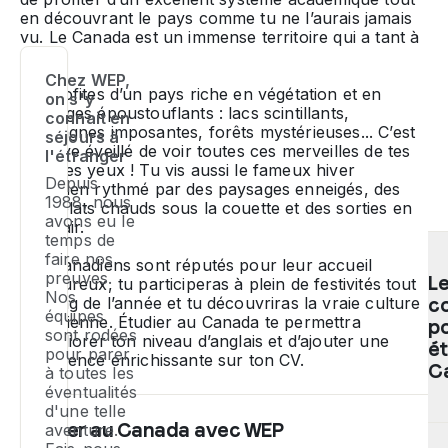
en découvrant le pays comme tu ne l’aurais jamais
vu. Le Canada est un immense territoire qui a tant à
offrir.
Chez WEP,
Tu profites d’un pays riche en végétation et en
on s'y
paysages époustouflants : lacs scintillants,
connait en
montagnes imposantes, forêts mystérieuses... C’est
séjours à
un rêve éveillé de voir toutes ces merveilles de tes
l'étranger
propres yeux ! Tu vis aussi le fameux hiver
Depuis
canadien rythmé par des paysages enneigés, des
1988, nous
chocolats chauds sous la couette et des sorties en
avons eu le
plein air.
temps de
faire nos
Les Canadiens sont réputés pour leur accueil
preuves.
L
chaleureux, tu participeras à plein de festivités tout
Nos
au long de l’année et tu découvriras la vraie culture
co
équipes
canadienne. Étudier au Canada te permettra
p
sont rodées
d’améliorer ton niveau d’anglais et d’ajouter une
ét
pour parer
expérience enrichissante sur ton CV.
C
à toutes les
éventualités
d'une telle
Étudier au Canada avec WEP
aventure.
Po