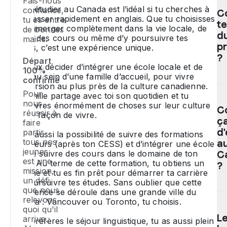
Fais-nous
le
Partir étudier au Canada est l’idéal si tu cherches à
confiance,
C
p
progresser rapidement en anglais. Que tu choisisses
tu es entre
t
sc
de t’immerger complètement dans la vie locale, de
de bonnes
a
du
suivre des cours ou même d’y poursuivre tes
mains.
C
p
études, c’est une expérience unique.
tu
?
Départ
do
Tu peux décider d’intégrer une école locale et de
100%
vivre au sein d’une famille d’accueil, pour vivre
av
confirmé
l’immersion au plus près de la culture canadienne.
en
L
Pour
Ta famille partage avec toi son quotidien et tu
14
p
nous,
découvres énormément de choses sur leur culture
19
C
éd
réussir à
et leur façon de vivre.
an
ç
pr
faire
a
pa
d'
partir
Tu as aussi la possibilité de suivre des formations
m
tous nos
W
a
supérieurs (après ton CESS) et d’intégrer une école
jeunes
d
co
afin de suivre des cours dans le domaine de ton
C
est une
dé
choix. Au terme de cette formation, tu obtiens un
u
?
mission,
diplôme et tu es fin prêt pour démarrer ta carrière
ma
la
un défi
ou poursuivre tes études. Sans oublier que cette
au
év
que nous
expérience se déroule dans une grande ville du
:
d
L
relevons
Canada : Vancouver ou Toronto, tu choisis.
be
qu
quoi qu'il
D
L
d
arrive.
Si tu préfères le séjour linguistique, tu as aussi plein