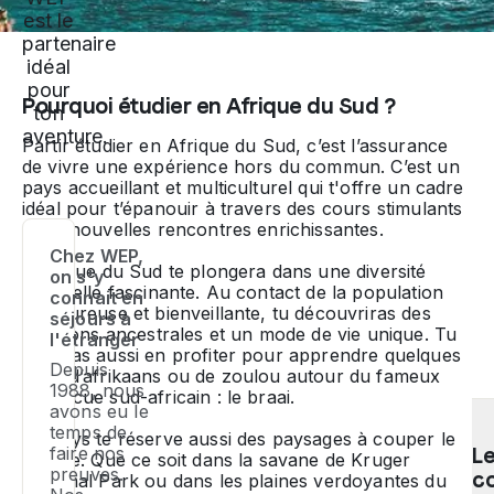
est le
partenaire
idéal
pour
Pourquoi étudier en Afrique du Sud ?
ton
aventure.
Partir étudier en Afrique du Sud, c’est l’assurance
de vivre une expérience hors du commun. C’est un
pays accueillant et multiculturel qui t'offre un cadre
idéal pour t’épanouir à travers des cours stimulants
et de nouvelles rencontres enrichissantes.
Chez WEP,
L’Afrique du Sud te plongera dans une diversité
on s'y
culturelle fascinante. Au contact de la population
connait en
chaleureuse et bienveillante, tu découvriras des
séjours à
traditions ancestrales et un mode de vie unique. Tu
l'étranger
pourras aussi en profiter pour apprendre quelques
Depuis
mots d’afrikaans ou de zoulou autour du fameux
1988, nous
barbecue sud-africain : le
braai
.
avons eu le
temps de
Ce pays te réserve aussi des paysages à couper le
faire nos
L
souffle. Que ce soit dans la savane de Kruger
preuves.
co
National Park ou dans les plaines verdoyantes du