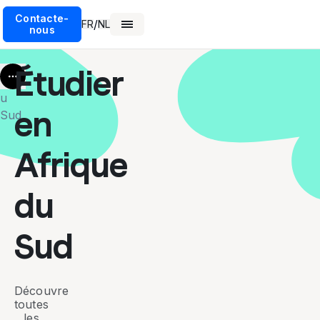
Contacte-
/
FR
NL
nous
Étudier
More
u
en
Sud
Afrique
du
Sud
Découvre
toutes
les