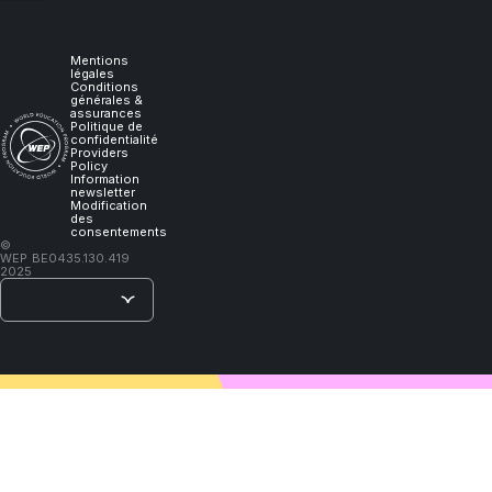
it,
I
Mentions
légales
Conditions
générales &
will
assurances
Politique de
confidentialité
Providers
learn."
Policy
Information
newsletter
Modification
des
consentements
–
©
WEP
BE0435.130.419
Lao
2025
Tzu