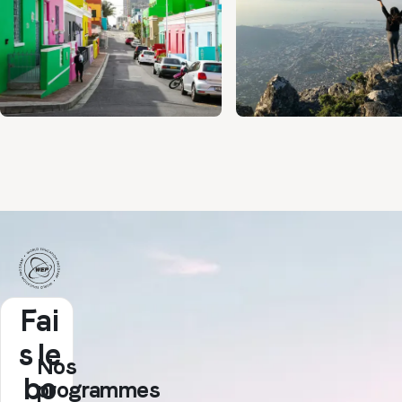
F
Fai
s le
Nos
bo
programmes