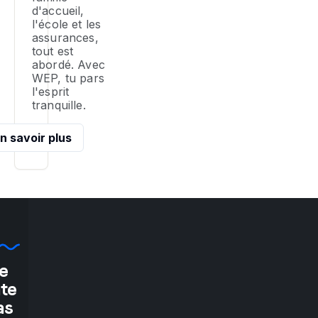
d'
lo
d'accueil,
c
l'école et les
d
assurances,
tout est
am
abordé. Avec
WEP, tu pars
l'esprit
tranquille.
n savoir plus
e
"If
ate
as