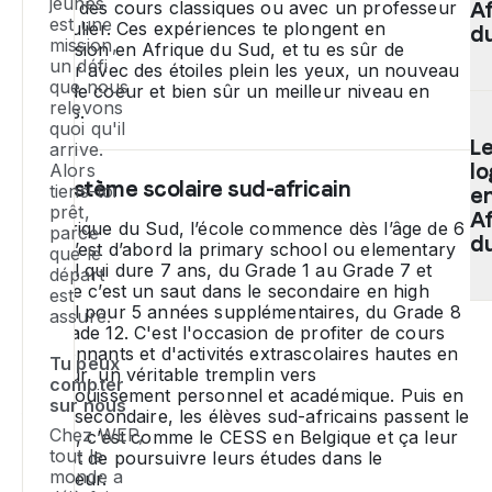
jeunes
O
co
suivre des cours classiques ou avec un professeur
Af
est une
at
particulier. Ces expériences te plongent en
u
du
mission,
immersion en Afrique du Sud, et tu es sûr de
au
la
un défi
revenir avec des étoiles plein les yeux, un nouveau
:
év
que nous
pays de coeur et bien sûr un meilleur niveau en
d
L
relevons
anglais.
be
qu
quoi qu'il
de
L
d
arrive.
le
l
Alors
n
Le système scolaire sud-africain
co
tiens-toi
p
e
prêt,
d'
éd
Af
En Afrique du Sud, l’école commence dès l’âge de 6
parce
li
es
d
ans. C’est d’abord la
primary school
ou
elementary
que le
d
no
school
qui dure 7 ans, du Grade 1 au Grade 7 et
départ
qu
pr
ensuite c’est un saut dans le secondaire en
high
est
se
ab
P
school
pour 5 années supplémentaires, du Grade 8
assuré.
ju
N
au Grade 12. C'est l'occasion de profiter de cours
to
co
passionnants et d'activités extrascolaires hautes en
fa
ex
Tu peux
couleur, un véritable tremplin vers
a
no
e
compter
l'épanouissement personnel et académique. Puis en
d'
m
Af
sur nous
fin de secondaire, les élèves sud-africains passent le
tr
po
d
Chez WEP,
Matric, c’est comme le CESS en Belgique et ça leur
d'
ga
Su
tout le
permet de poursuivre leurs études dans le
se
d
et
monde a
supérieur.
o