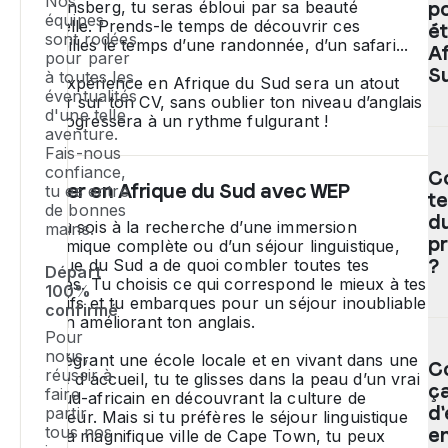
Nos
Drakensberg, tu seras ébloui par sa beauté
p
équipes
naturelle. Prends-le temps de découvrir ces
ét
sont rodées
merveilles le temps d’une randonnée, d’un safari...
Af
pour parer
S
à toutes les
Une expérience en Afrique du Sud sera un atout
éventualités
majeur sur ton CV, sans oublier ton niveau d’anglais
d'une telle
qui progressera à un rythme fulgurant !
aventure.
Po
Fais-nous
u
confiance,
C
p
Étudier en Afrique du Sud avec WEP
tu es entre
t
sc
de bonnes
e
du
Que tu sois à la recherche d’une immersion
mains.
Af
p
académique complète ou d’un séjour linguistique,
d
?
l’Afrique du Sud a de quoi combler toutes tes
Départ
Su
attentes. Tu choisis ce qui correspond le mieux à tes
100%
objectifs et tu embarques pour un séjour inoubliable
tu
confirmé
tout en améliorant ton anglais.
do
L
Pour
av
p
nous,
En intégrant une école locale et en vivant dans une
en
C
éd
réussir à
famille d'accueil, tu te glisses dans la peau d’un vrai
15
ç
pr
faire
ado sud-africain en découvrant la culture de
18
pa
d'
partir
l'intérieur. Mais si tu préfères le séjour linguistique
an
tous nos
W
e
dans la magnifique ville de Cape Town, tu peux