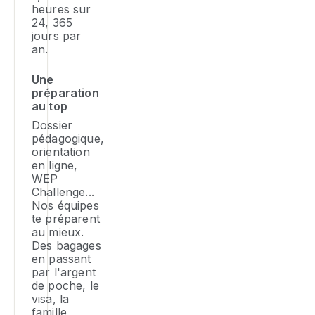
18
à
heures sur
po
pa
an
24, 365
fo
av
e
jours par
T
d
le
sé
an.
de
ex
ta
li
êt
éd
dé
et
Une
e
d
q
préparation
po
ha
tu
au top
d’
qu
ma
Dossier
pa
qu
tu
pédagogique,
et
en
au
orientation
d’
la
ég
en ligne,
vi
d
la
WEP
je
po
Challenge...
et
d
Nos équipes
pr
te préparent
tr
à
au mieux.
to
ré
Des bagages
lo
en passant
d
pa
par l'argent
le
to
de poche, le
m
m
visa, la
gl
ou
famille