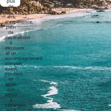
plus
de
35
ans
d'expérience,
plein
de
destinations
à
découvrir
et un
accompagnement
complet
avant,
pendant,
et
après
ton
séjour
à
l'étranger,
WEP