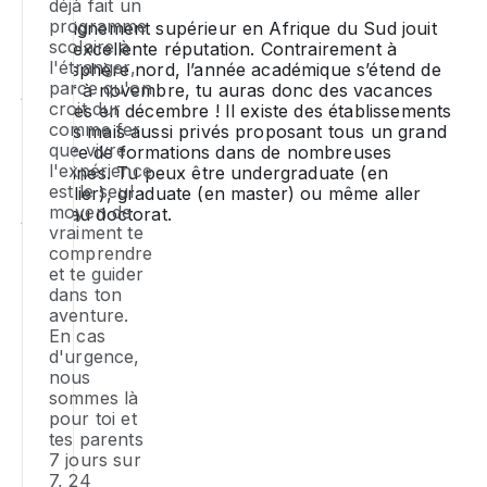
ex
se
déjà fait un
d'
at
programme
le
L’enseignement supérieur en Afrique du Sud jouit
an
scolaire à
et
d’une excellente réputation. Contrairement à
ty
T
l'étranger,
l’hémisphère nord, l’année académique s’étend de
en
d
parce qu'on
p
janvier à novembre, tu auras donc des vacances
a
p
croit dur
estivales en décembre ! Il existe des établissements
d
me
ch
comme fer
publics mais aussi privés proposant tous un grand
ch
pr
tu
que vivre
nombre de formations dans de nombreuses
l'
N
po
l'expérience
disciplines. Tu peux être
undergraduate
(en
qu
ta
êt
est le seul
bachelier),
graduate
(en master) ou même aller
Po
co
va
lo
moyen de
jusqu’au doctorat.
u
le
se
e
vraiment te
sé
mi
l'
comprendre
fa
li
à 
et te guider
ch
d'
e
dans ton
ob
:
c
aventure.
Af
d'
co
l'
En cas
d
et
di
e
d'urgence,
Su
to
la
ré
nous
tu
em
p
et
sommes là
do
d
d
m
pour toi et
av
te
p
e
tes parents
a
W
qu
7 jours sur
bu
m
s'
7, 24
t'
Si