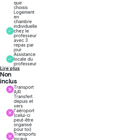
que
choisis
Logement
en
chambre
individuelle
chez le
professeur
avec 3
repas par
jour
Assistance
locale du
professeur
Lire plus
Non
inclus
Transport
A/R
Transfert
depuis et
vers
l'aéroport
(celui-ci
peut-être
organisé
pour toi)
Transports
locaux