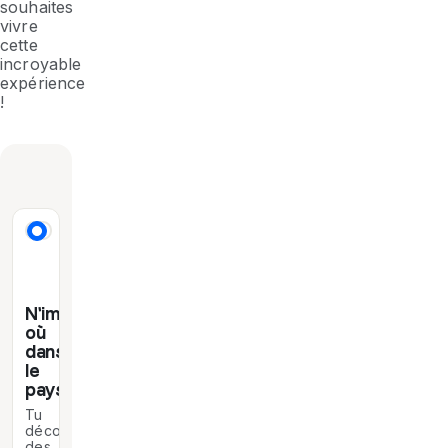
souhaites
vivre
cette
incroyable
expérience
!
N'importe
où
dans
le
pays
Tu
découvriras
des