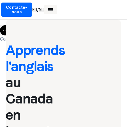
Contacte-
/
FR
NL
nous
More
Canada
Apprends
l'anglais
au
Canada
en