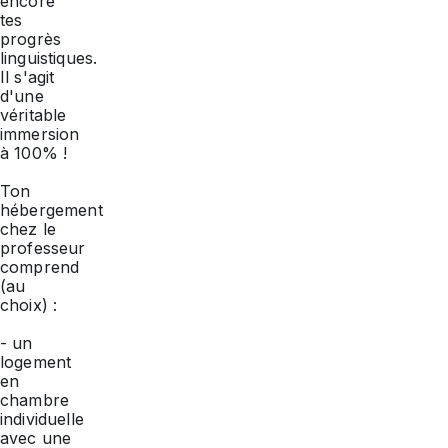
encore
de
les
tes
moins
possibilités
progrès
de
offertes
18
linguistiques.
par
ans
Il s'agit
ta
doivent
d'une
région
obligatoirement
de
véritable
choisir
résidence.
immersion
cette
à 100% !
option
de
Important
visites
Ton
:
culturelles
les
hébergement
ou
participants
chez le
d’activités.
de
professeur
moins
comprend
de
(au
18
choix) :
ans
doivent
obligatoirement
- un
choisir
logement
cette
en
option
chambre
d’activités
ou
individuelle
de
avec une
visites