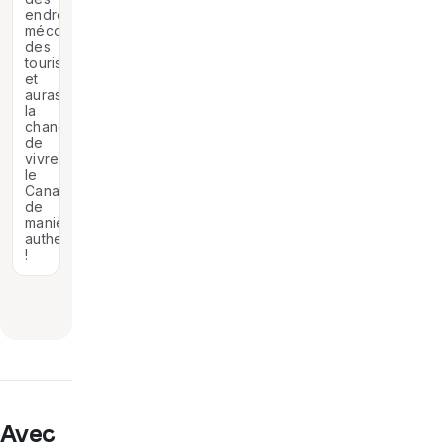
endroits
méconnus
des
touristes
et
auras
la
chance
de
vivre
le
Canada
de
manière
authentique
!
Avec