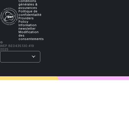
Conditions
générales &
will
assurances
Politique de
confidentialité
Providers
learn."
Policy
Information
newsletter
Modification
des
consentements
–
©
WEP
BE0435.130.419
Lao
2025
Tzu