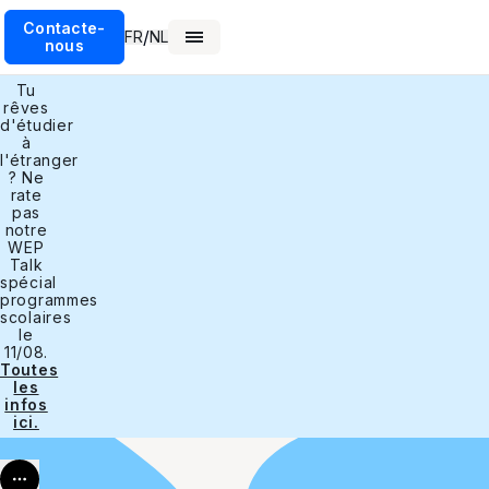
Contacte-
/
FR
NL
nous
Tu
rêves
d'étudier
à
l'étranger
? Ne
rate
pas
notre
WEP
Talk
spécial
programmes
scolaires
le
11/08.
Toutes
les
infos
ici.