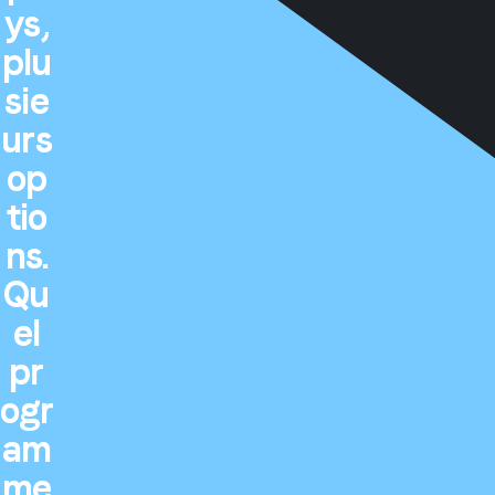
ys,
plu
sie
urs
op
tio
ns.
Qu
el
pr
ogr
am
me