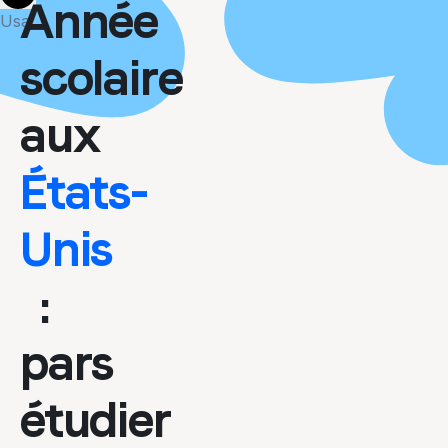
More
Année
Usa
scolaire
aux
États-
Unis
:
pars
étudier