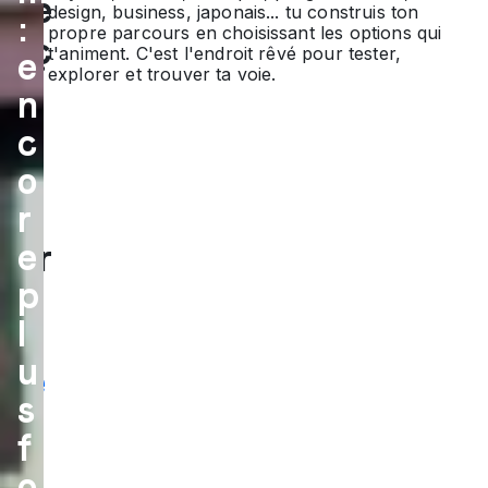
ure
design, business, japonais... tu construis ton
:
propre parcours en choisissant les options qui
faç
t'animent. C'est l'endroit rêvé pour tester,
e
explorer et trouver ta voie.
on
n
de
c
dé
o
co
r
e
uvr
p
ir
l
la
u
vie
s
à
f
l'a
o