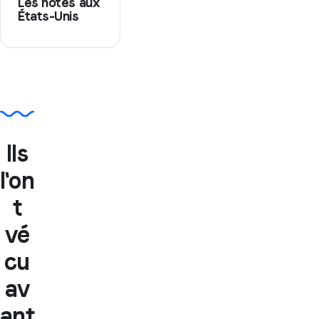
Les notes aux
États-Unis
Ils
l'on
t
vé
cu
av
ant