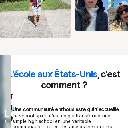
Un
L'école aux États-Unis
, c'est
pr
comment ?
ogr
am
Une communauté enthousiaste qui t'accueille
L
me
Le school spirit, c'est ce qui transforme une
'
simple high school en une véritable
communauté. Les écoles américaines ont leur