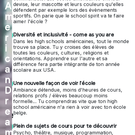
sc
A
devise, leur mascotte et leurs couleurs qu'elles
ola
défendent par exemple lors des évènements
m
sportifs. On parie que le school spirit va te faire
ire
aimer l'école ?
e
au
Diversité et inclusivité - come as you are
r
Dans les high schools américaines, tout le monde
x
i
trouve sa place. Tu y croises des élèves de
toutes les couleurs, cultures, religions et
US
c
orientations. Apprendre sur l'autre et sa
différence fera partie intégrante de ton année
a
A,
scolaire aux USA.
n
c'e
Une nouvelle façon de voir l'école
D
st
Ambiance détendue, moins d'heures de cours,
relations profs / élèves beaucoup moins
r
LA
formelle... Tu comprendras vite que ton high
school américaine n'a rien à voir avec ton école
e
me
belge.
a
ille
Plein de sujets de cours pour te découvrir
m
Psycho, théâtre, musique, programmation,