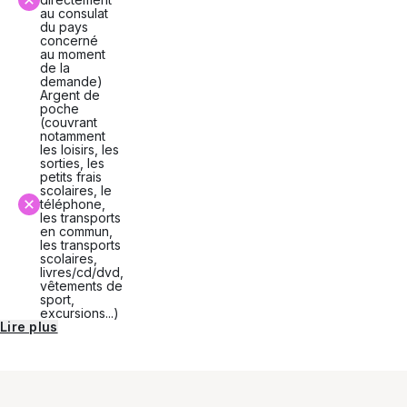
des
au consulat
salles
du pays
d'ordinateurs
concerné
sont
au moment
également
de la
à
demande)
disposition.
Argent de
poche
En
(couvrant
notamment
dehors
les loisirs, les
des
sorties, les
heures
petits frais
de
scolaires, le
classe,
téléphone,
les
les transports
enfants
en commun,
peuvent
les transports
compter
scolaires,
sur
livres/cd/dvd,
la
vêtements de
présence
sport,
de
excursions...)
personnel
Lire plus
(house-
parents),
qui
sont
également