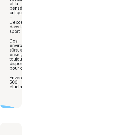
et la
pensée
critique
L'excellence
dans le
sport
Des
environnements
sûrs, avec des
enseignants
toujours
disponibles
pour discuter
Environ
500
étudiants