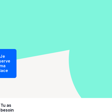
Je
serve
ma
lace
Tu as
besoin