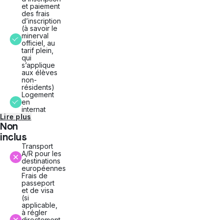
d'étude...
et paiement
des frais
Un
d’inscription
réseau
(à savoir le
wi-
minerval
fi
officiel, au
sécurisé,
tarif plein,
qui
une
s’applique
piscine,
aux élèves
un
non-
gymnase,
résidents)
un
Logement
terrain
en
de
internat
sport
Lire plus
couvert,
Non
un
inclus
terrain
en
Transport
gazon
A/R pour les
artificiel,
destinations
des
européennes
Frais de
courts
passeport
de
et de visa
tennis,
(si
une
applicable,
bibliothèque
à régler
et
directement