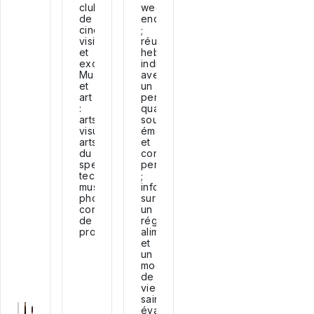
club
week-
de
end
cinéma,
;
visites
réunions
et
hebdomadaires
excursions...
individuelles
Musique
avec
et
un
art
personnel
:
qualifié,
arts
soutien
visuels,
émotionnel
arts
et
du
conseils
spectacle,
personnels
technologie
;
musicale,
informations
photographie,
sur
conception
un
de
régime
produits...
alimentaire
et
un
mode
de
vie
sains,
évaluations