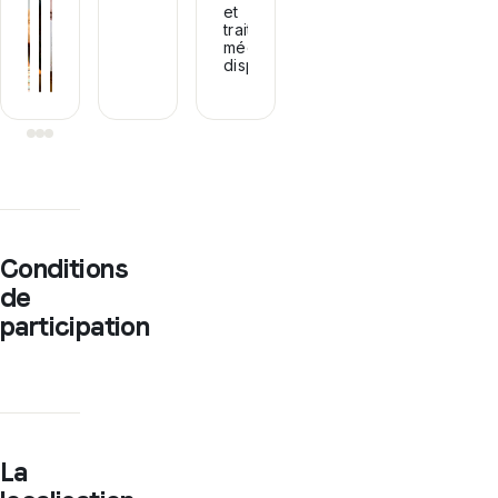
et
traitements
médicaux
disponibles...
Conditions
de
participation
La