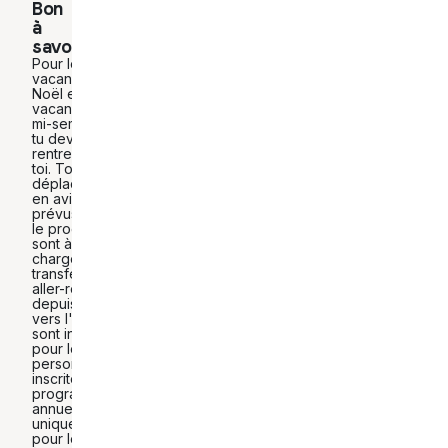
Bon
à
savoir
Pour les
vacances de
Noël et les
vacances de
mi-semestre,
tu devras
rentrer chez
toi. Tous les
déplacements
en avion
prévus dans
le programme
sont à ta
charge. Les
transferts
aller-retour
depuis et
vers l'école
sont inclus
pour les
personnes
inscrites à un
programme
annuel,
uniquement
pour le retour