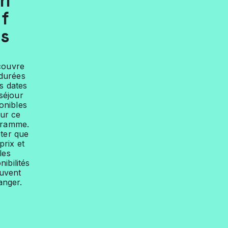
ri
f
s
couvre
 durées
es dates
séjour
onibles
ur ce
gramme.
ter que
prix et
les
nibilités
uvent
anger.