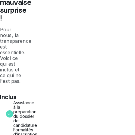
mauvaise
simples
disponibles
surprise
sur
!
demande,
moyennant
des
Pour
frais
nous, la
supplémentaires),
transparence
de
salles
est
de
essentielle.
bains
Voici ce
privées,
qui est
et
inclus et
d'espaces
communs
ce qui ne
:
l'est pas.
une
grande
cuisine,
Inclus
une
Assistance
salle
à la
de
préparation
télévision
du dossier
avec
de
canapés,
candidature
des
Formalités
salles
d’inscription