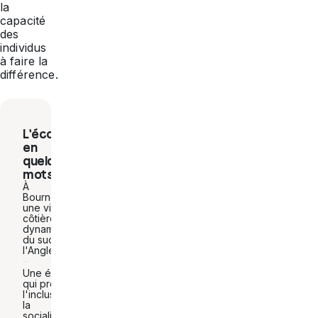
la
capacité
des
individus
à faire la
différence.
L'école
en
quelques
mots
À
Bournemouth,
une ville
côtière
dynamique
du sud de
l'Angleterre
Une école
qui promeut
l'inclusion,
la
socialisation