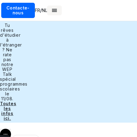
Contacte-
/
FR
NL
nous
Tu
rêves
d'étudier
à
l'étranger
? Ne
rate
pas
notre
WEP
Talk
spécial
programmes
scolaires
le
11/08.
Toutes
les
infos
ici.