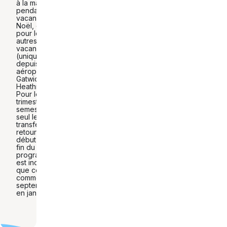
à la maison
pendant les
vacances de
Noël, et non
pour les
autres
vacances
(uniquement
depuis les
aéroports de
Gatwick et
Heathrow).
Pour le
trimestre et le
semestre,
seul le
transfert aller-
retour au
début et à la
fin du
programme
est inclus,
que celui-ci
commence en
septembre ou
en janvier.