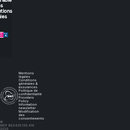
you
es
tions
let
ies
me
experience
it,
I
Mentions
légales
Conditions
générales &
will
assurances
Politique de
confidentialité
Providers
learn."
Policy
Information
newsletter
Modification
des
consentements
–
©
WEP
BE0435.130.419
Lao
2025