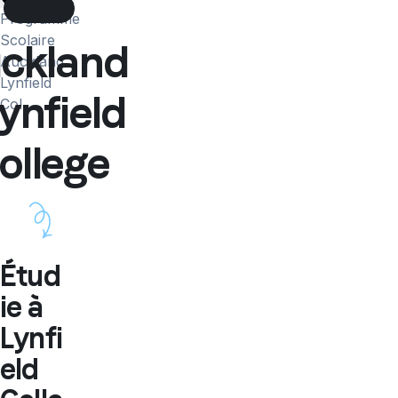
More
Programme
Scolaire
ckland
Auckland
Lynfield
Lynfield
Col...
ollege
Étud
ie à
Lynfi
eld