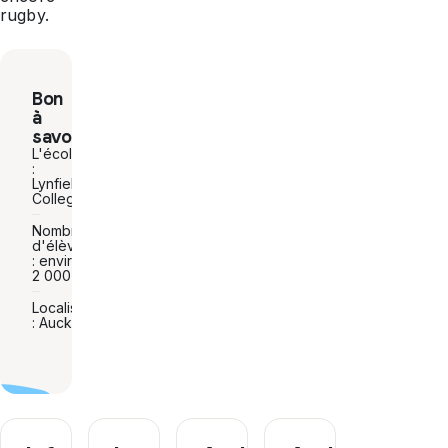
rugby.
Bon
à
savoir
L'école
:
Lynfield
College
Nombre
d'élèves
: environ
2 000
Localisation
: Auckland