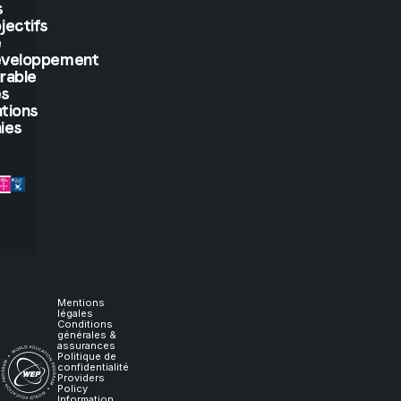
But
s
jectifs
if
e
éveloppement
rable
you
es
tions
let
ies
me
experience
it,
I
Mentions
légales
Conditions
générales &
will
assurances
Politique de
confidentialité
Providers
learn."
Policy
Information