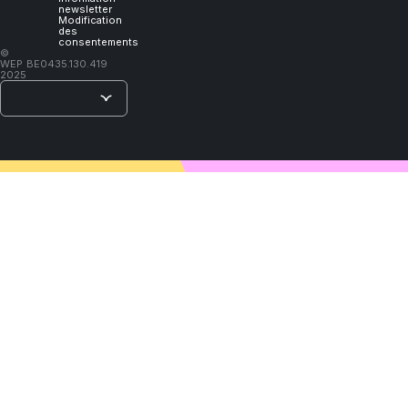
newsletter
Modification
des
consentements
–
©
WEP
BE0435.130.419
Lao
2025
Tzu