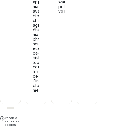
appliqués,
water-
mathématiques
polo,
avancées,
voile.
biologie,
chimie,
agriculture,
études
marines,
physique,
sciences,
économie,
géographie,
histoire,
tourisme,
comptabilité,
technologies
de
l'information,
électronique,
menuiserie...
Variable
selon les
écoles