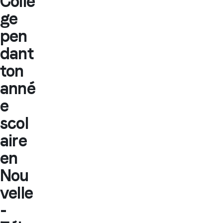
Colle
ge
pen
dant
ton
anné
e
scol
aire
en
Nou
velle
-