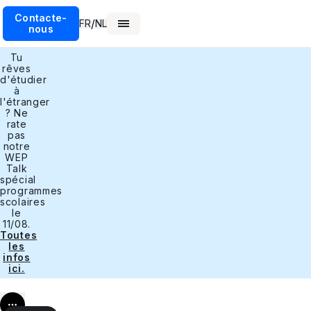
Contacte-
/
FR
NL
nous
Tu
rêves
d'étudier
à
l'étranger
? Ne
rate
pas
notre
WEP
Talk
spécial
programmes
scolaires
le
11/08.
Toutes
les
infos
ici.