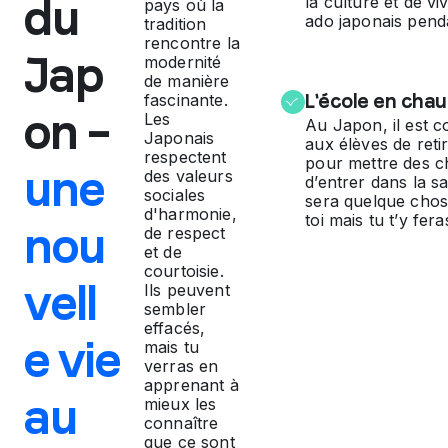
du
e
la culture et de v
pays où la
ado japonais pend
tradition
rencontre la
u
Jap
modernité
de manière
L'école en cha
fascinante.
x
on –
Les
Au Japon, il est 
Japonais
aux élèves de reti
respectent
q
pour mettre des 
une
des valeurs
d’entrer dans la sa
sociales
sera quelque cho
u
d'harmonie,
toi mais tu t’y fera
nou
de respect
et de
e
courtoisie.
vell
Ils peuvent
sembler
d
effacés,
e vie
mais tu
a
verras en
apprenant à
au
mieux les
n
connaître
que ce sont