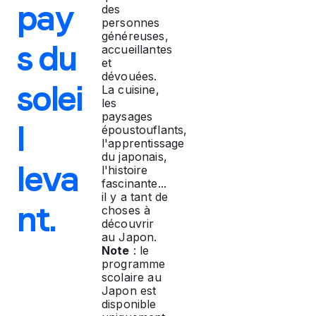
pay
des
s
personnes
généreuses,
s du
accueillantes
t
et
dévouées.
solei
e
La cuisine,
les
paysages
s
l
époustouflants,
l'apprentissage
du japonais,
r
leva
l'histoire
fascinante...
il y a tant de
ê
nt.
choses à
découvrir
v
au Japon.
Note
: le
programme
e
scolaire au
Japon est
disponible