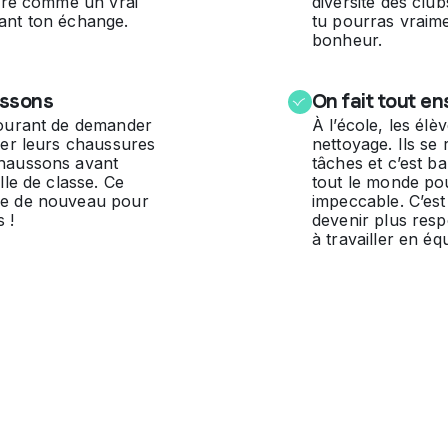
ivre comme un vrai
diversité des club
ant ton échange.
tu pourras vraim
bonheur.
ussons
On fait tout en
courant de demander
À l’école, les élè
rer leurs chaussures
nettoyage. Ils se 
chaussons avant
tâches et c’est ba
lle de classe. Ce
tout le monde pou
se de nouveau pour
impeccable. C’es
s !
devenir plus res
à travailler en éq