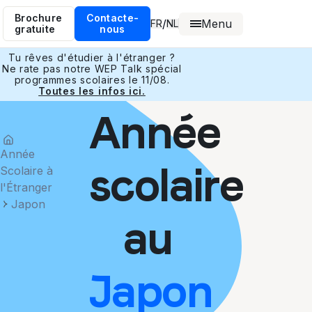
Brochure
Contacte-
Menu
/
FR
NL
gratuite
nous
Tu rêves d'étudier à l'étranger ?
Ne rate pas notre WEP Talk spécial
programmes scolaires le 11/08.
Toutes les infos ici.
Année
Année
scolaire
Scolaire à
l'Étranger
Japon
au
Japon