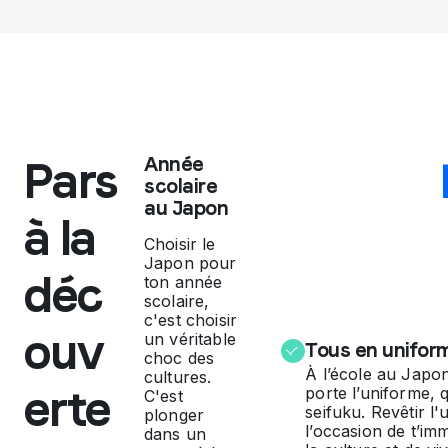
n
e
n
c
Pars
Année
scolaire
o
au Japon
à la
r
Choisir le
Japon pour
déc
ton année
e
scolaire,
c'est choisir
ouv
un véritable
m
Tous en unifor
choc des
À l’école au Japo
cultures.
erte
porte l’uniforme, 
C'est
i
seifuku. Revêtir l'
plonger
l’occasion de t’i
dans un