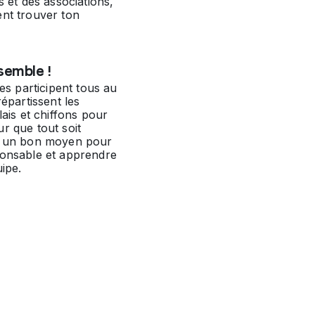
s et des associations,
ent trouver ton
semble !
ves participent tous au
répartissent les
lais et chiffons pour
r que tout soit
t un bon moyen pour
ponsable et apprendre
uipe.