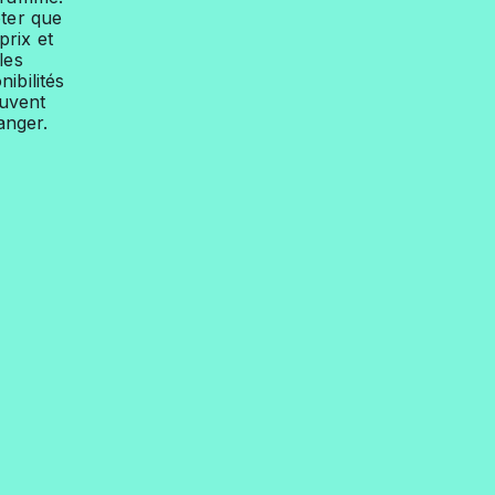
ter que
prix et
les
nibilités
uvent
anger.