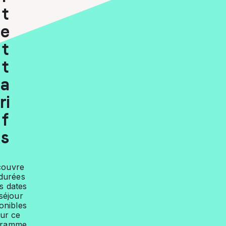
t
e
t
t
a
ri
f
s
couvre
 durées
es dates
séjour
onibles
ur ce
gramme.