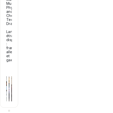
Music,
Physics
and
Chemistry,
Technical
Drawing...
Langues
étrangères
disponibles
:
français,
allemand
et
gaélique.