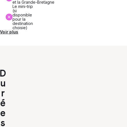
et la Grande-Bretagne
Le mini-trip
(si
disponible
pour la
destination
choisie)
Voir plus
D
u
r
é
e
s