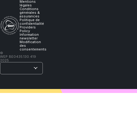
I
Mentions
légales
Conditions
générales &
will
assurances
Politique de
confidentialité
Providers
learn."
Policy
Information
newsletter
Modification
des
consentements
–
©
WEP
BE0435.130.419
Lao
2025
Tzu