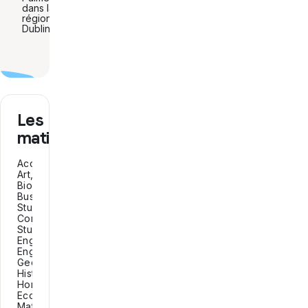
dans la
région de
Dublin
Les
matières
Accounting,
Art,
Biology,
Business
Studies,
Construction
Studies,
Engineering,
English,
Geography,
History,
Home
Economics,
Maths,