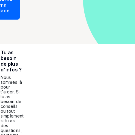
ma
lace
Tu as
besoin
de plus
d'infos ?
Nous
sommes là
pour
t'aider. Si
tu as
besoin de
conseils
ou tout
simplement
si tu as
des
questions,