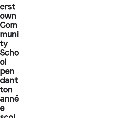
erst
own
Com
muni
ty
Scho
ol
pen
dant
ton
anné
e
scol