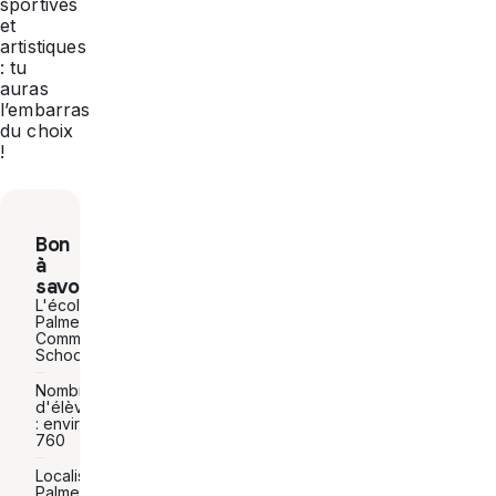
sportives
et
artistiques
: tu
auras
l’embarras
du choix
!
Bon
à
savoir
L'école :
Palmerstown
Community
School
Nombre
d'élèves
: environ
760
Localisation :
Palmerstown,