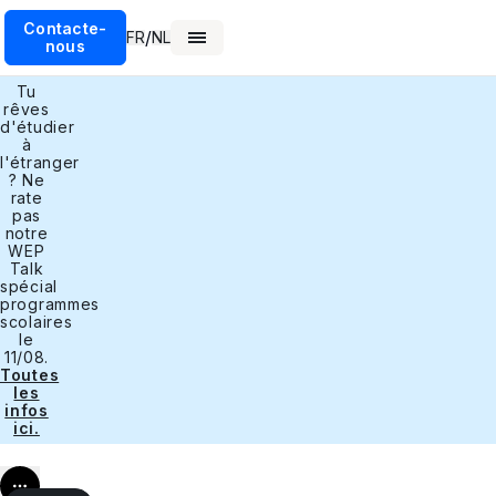
Contacte-
/
FR
NL
nous
Tu
rêves
d'étudier
à
l'étranger
? Ne
rate
pas
notre
WEP
Talk
spécial
programmes
scolaires
le
11/08.
Toutes
les
infos
ici.