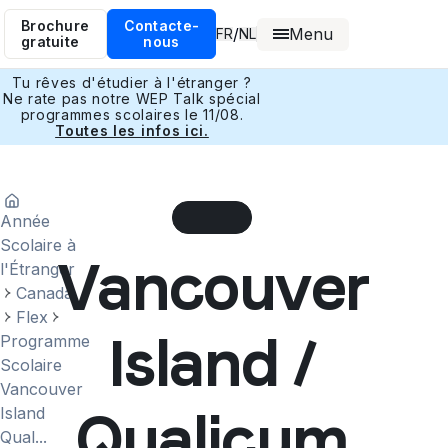
Brochure
Contacte-
Menu
/
FR
NL
gratuite
nous
Tu rêves d'étudier à l'étranger ?
Ne rate pas notre WEP Talk spécial
programmes scolaires le 11/08.
Toutes les infos ici.
Année
Scolaire à
Vancouver
l'Étranger
Canada
Flex
Island /
Programme
Scolaire
Vancouver
Qualicum
Island
Qual...