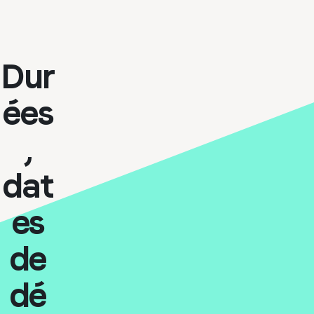
Dur
ées
,
dat
es
de
dé