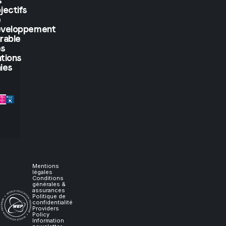
But
s
jectifs
if
e
éveloppement
rable
you
es
tions
let
ies
me
experience
it,
I
Mentions
légales
Conditions
générales &
will
assurances
Politique de
confidentialité
Providers
learn."
Policy
Information