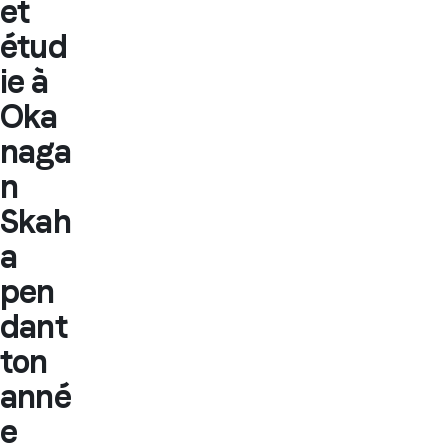
et
étud
ie à
Oka
naga
n
Skah
a
pen
dant
ton
anné
e