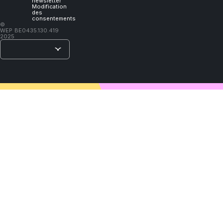
newsletter
Modification
des
consentements
–
©
WEP
BE0435.130.419
Lao
2025
Tzu