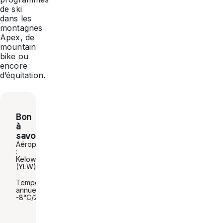
de ski
dans les
montagnes
Apex, de
mountain
bike ou
encore
d’équitation.
Bon
à
savoir
Aéroport
:
Kelowna
(YLW)
Températures
annuelles :
-8°C/28°C