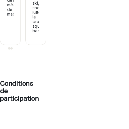
des
ski,
médias
snowboard,
de
lutte,
masse...
la
crosse,
squash,
baseball...
Conditions
de
participation