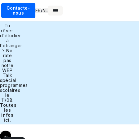
Contacte-
/
FR
NL
nous
Tu
rêves
d'étudier
à
l'étranger
? Ne
rate
pas
notre
WEP
Talk
spécial
programmes
scolaires
le
11/08.
Toutes
les
infos
ici.