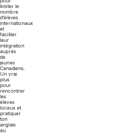
pour
limiter le
nombre
d’élèves
internationaux
et
faciliter
leur
intégration
auprès
de
jeunes
Canadiens.
Un vrai
plus
pour
rencontrer
les
élèves
locaux et
pratiquer
ton
anglais
au