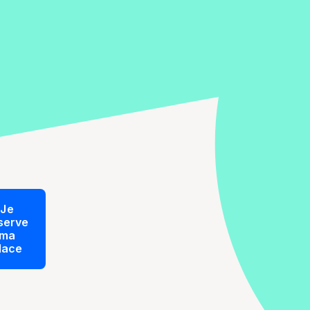
Je
serve
ma
lace