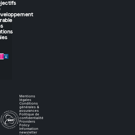
jectifs
if
e
éveloppement
rable
you
es
tions
let
ies
me
experience
it,
I
Mentions
légales
Conditions
générales &
will
assurances
Politique de
confidentialité
Providers
learn."
Policy
Information
newsletter