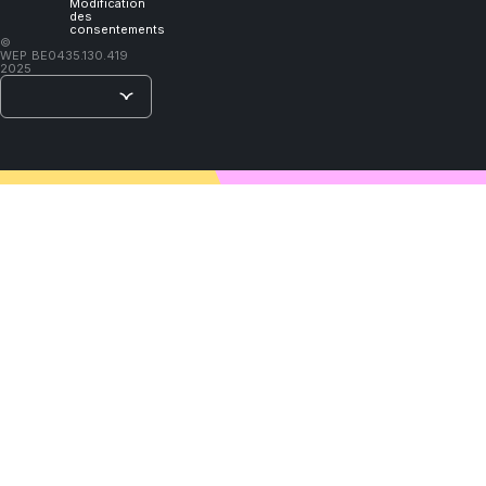
Modification
des
consentements
–
©
WEP
BE0435.130.419
Lao
2025
Tzu