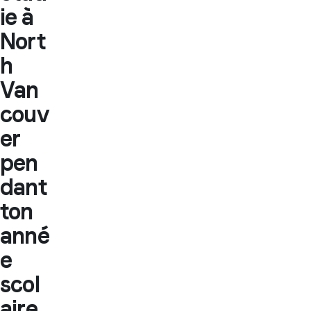
ie à
Nort
h
Van
couv
er
pen
dant
ton
anné
e
scol
aire