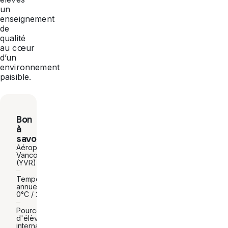
un
enseignement
de
qualité
au cœur
d’un
environnement
paisible.
Bon
à
savoir
Aéroport :
Vancouver
(YVR)
Températures
annuelles :
0°C / 25°C
Pourcentage
d'élèves
internationaux