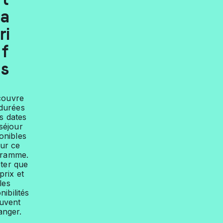
a
ri
f
s
couvre
 durées
es dates
séjour
onibles
ur ce
gramme.
ter que
prix et
les
nibilités
uvent
anger.