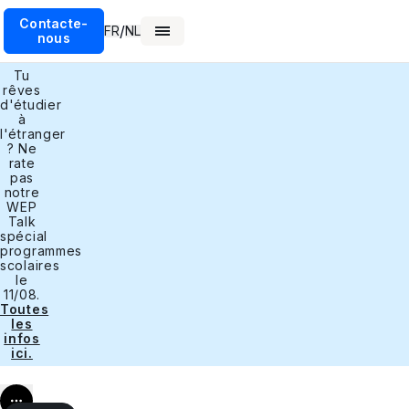
Contacte-
/
FR
NL
nous
Tu
rêves
d'étudier
à
l'étranger
? Ne
rate
pas
notre
WEP
Talk
spécial
programmes
scolaires
le
11/08.
Toutes
les
infos
ici.