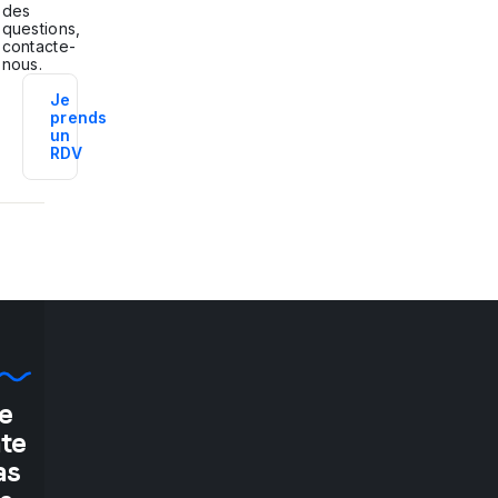
des
questions,
contacte-
nous.
Je
prends
un
RDV
e
"If
ate
as
you