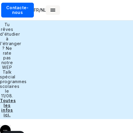
Contacte-
/
FR
NL
nous
Tu
rêves
d'étudier
à
l'étranger
? Ne
rate
pas
notre
WEP
Talk
spécial
programmes
scolaires
le
11/08.
Toutes
les
infos
ici.