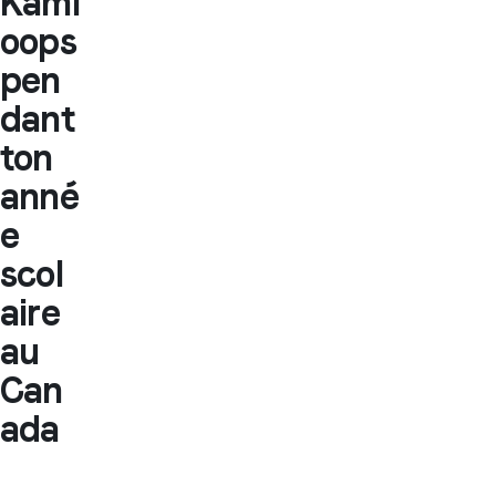
Kaml
oops
pen
dant
ton
anné
e
scol
aire
au
Can
ada