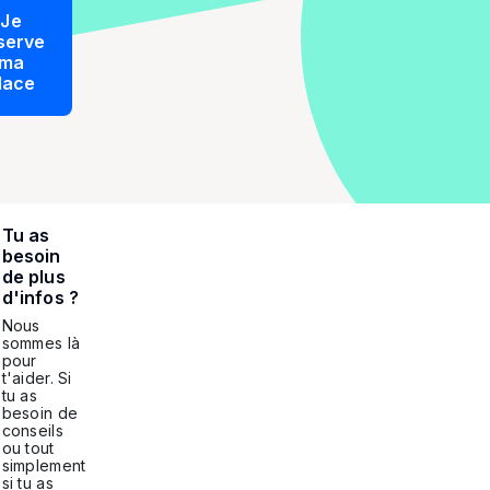
Je
serve
ma
lace
Tu as
besoin
de plus
d'infos ?
Nous
sommes là
pour
t'aider. Si
tu as
besoin de
conseils
ou tout
simplement
si tu as