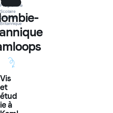
More
Programme
Scolaire
lombie-
Colombie
Britannique
tannique
...
amloops
Vis
et
étud
ie à