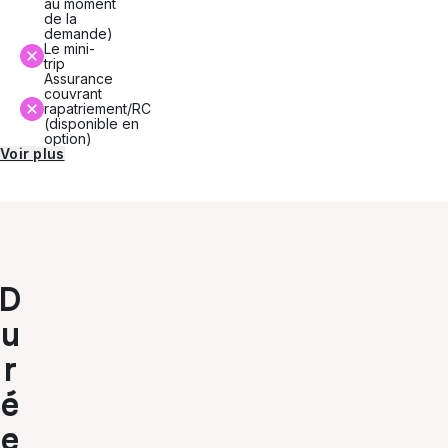
au moment
de la
demande)
Le mini-
trip
Assurance
couvrant
rapatriement/RC
(disponible en
option)
Voir plus
D
u
r
é
e