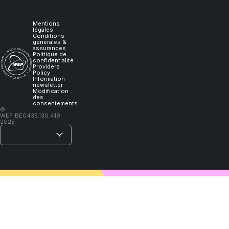
it,
I
Mentions
légales
Conditions
générales &
will
assurances
Politique de
confidentialité
Providers
learn."
Policy
Information
newsletter
Modification
des
consentements
–
©
WEP
BE0435.130.419
Lao
2025
Tzu