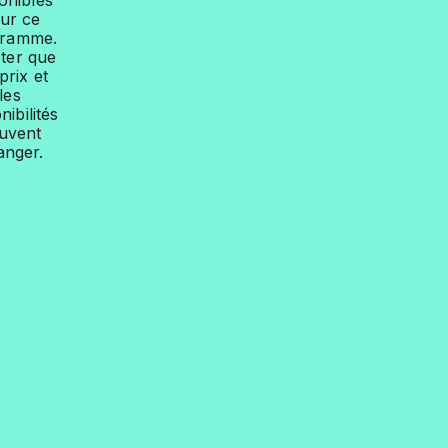
onibles
ur ce
gramme.
ter que
prix et
les
nibilités
uvent
anger.