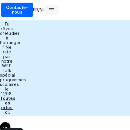
Contacte-
/
FR
NL
nous
Tu
rêves
d'étudier
à
l'étranger
? Ne
rate
pas
notre
WEP
Talk
spécial
programmes
scolaires
le
11/08.
Toutes
les
infos
ici.