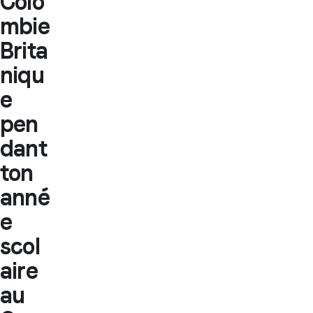
Colo
mbie
Brita
niqu
e
pen
dant
ton
anné
e
scol
aire
au