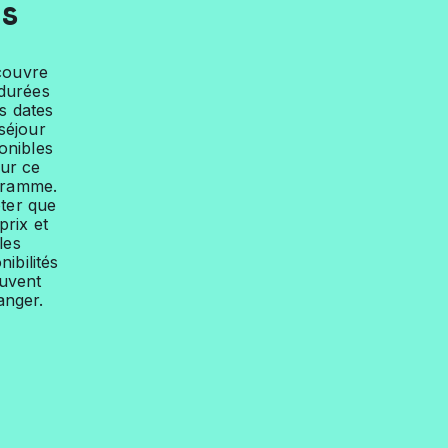
s
couvre
 durées
es dates
séjour
onibles
ur ce
gramme.
ter que
prix et
les
nibilités
uvent
anger.