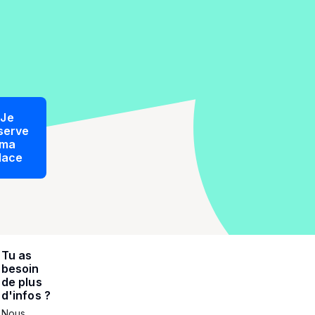
Je
serve
ma
lace
Tu as
besoin
de plus
d'infos ?
Nous