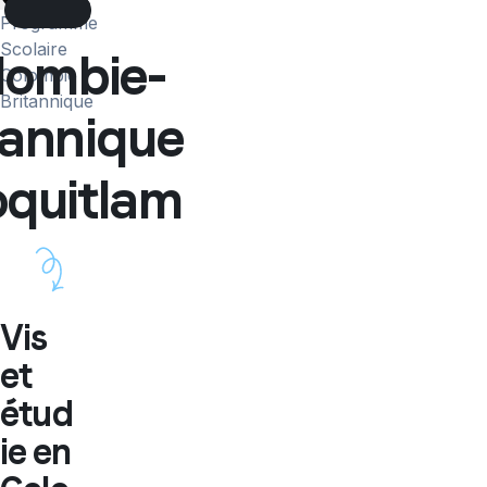
More
Programme
Scolaire
lombie-
Colombie
Britannique
tannique
...
oquitlam
Vis
et
étud
ie en