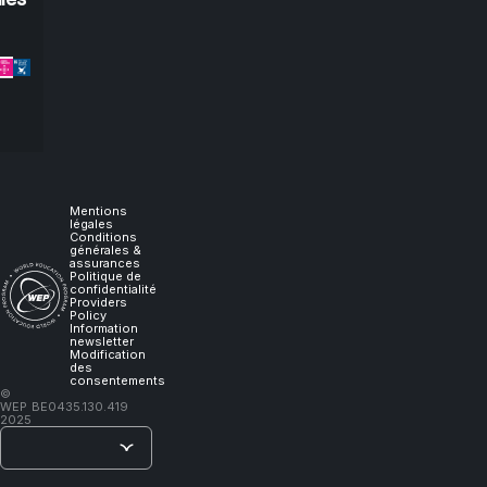
let
me
experience
it,
I
Mentions
légales
Conditions
générales &
will
assurances
Politique de
confidentialité
Providers
learn."
Policy
Information
newsletter
Modification
des
consentements
–
©
WEP
BE0435.130.419
Lao
2025
Tzu