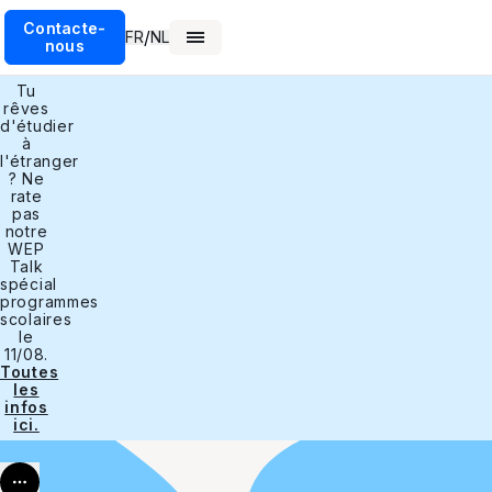
Contacte-
/
FR
NL
nous
Tu
rêves
d'étudier
à
l'étranger
? Ne
rate
pas
notre
WEP
Talk
spécial
programmes
scolaires
le
11/08.
Toutes
les
infos
ici.