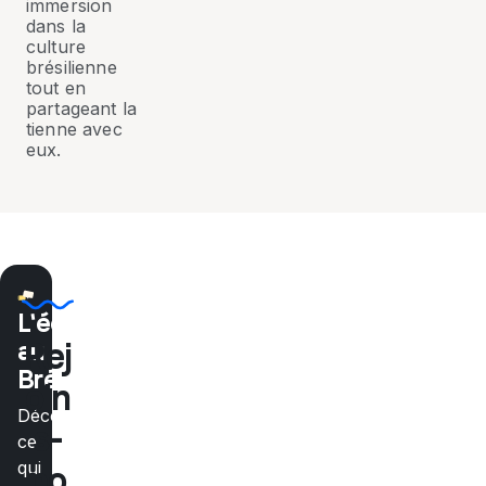
immersion
dans la
culture
brésilienne
tout en
partageant la
tienne avec
eux.
L'école
au
Rej
Brésil
oin
Découvre
s-
ce
qui
no