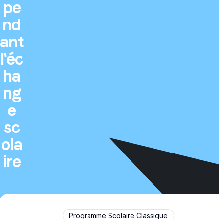
pe
nd
ant
l'éc
ha
ng
e
sc
ola
ire
Programme Scolaire Classique