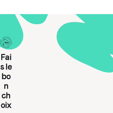
Fai
s le
bo
n
ch
oix