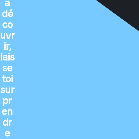
à
dé
co
uvr
ir,
lais
se
toi
sur
pr
en
dr
e