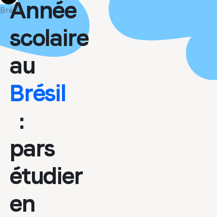
More
Année
Brésil
scolaire
au
Brésil
:
pars
étudier
en