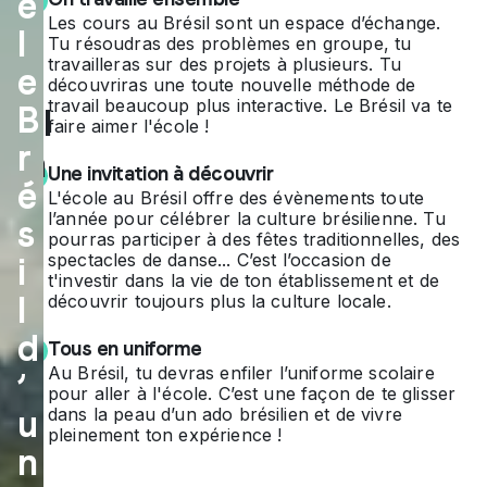
e
Les cours au Brésil sont un espace d’échange.
e
l
Tu résoudras des problèmes en groupe, tu
travailleras sur des projets à plusieurs. Tu
br
e
découvriras une toute nouvelle méthode de
travail beaucoup plus interactive. Le Brésil va te
B
ésil
faire aimer l'école !
r
ien
Une invitation à découvrir
é
ne
L'école au Brésil offre des évènements toute
l’année pour célébrer la culture brésilienne. Tu
s
-
pourras participer à des fêtes traditionnelles, des
spectacles de danse... C’est l’occasion de
i
un
t'investir dans la vie de ton établissement et de
l
découvrir toujours plus la culture locale.
e
d
Tous en uniforme
ex
Au Brésil, tu devras enfiler l’uniforme scolaire
’
pour aller à l'école. C’est une façon de te glisser
pé
u
dans la peau d’un ado brésilien et de vivre
pleinement ton expérience !
rie
n