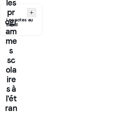
les
pr
ogr
Les notes au
Brésil
am
me
s
sc
ola
ire
s à
l'ét
ran