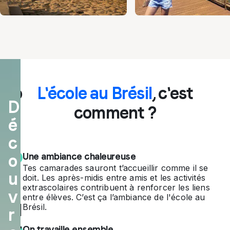
Plo
L'école au Brésil
, c'est
D
ng
comment ?
é
e
c
da
o
Une ambiance chaleureuse
ns
Tes camarades sauront t’accueillir comme il se
u
doit. Les après-midis entre amis et les activités
la
extrascolaires contribuent à renforcer les liens
v
entre élèves. C’est ça l’ambiance de l'école au
cul
Brésil.
r
tur
On travaille ensemble