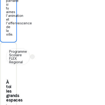
parfaite
si
tu
aimes
l'animation
et
l'effervescence
de
la
ville.
Programme
Scolaire
FLEX
Regional
À
toi
les
grands
espaces