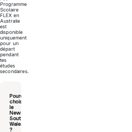
Programme
Scolaire
FLEX en
Australie
est
disponible
uniquement
pour un
départ
pendant
tes
études
secondaires.
Pourquoi
choisir
le
New
South
Wales
?