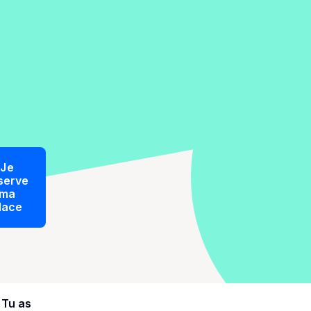
Je
serve
ma
lace
Tu as