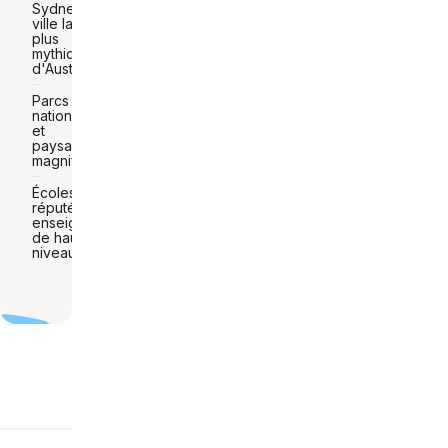
Sydney, la
ville la
plus
mythique
d'Australie
Parcs
nationaux
et
paysages
magnifiques
Écoles
réputées et
enseignement
de haut
niveau