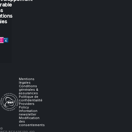
rable
you
es
tions
let
ies
me
experience
it,
I
Mentions
légales
Conditions
générales &
will
assurances
Politique de
confidentialité
Providers
learn."
Policy
Information
newsletter
Modification
des
consentements
–
©