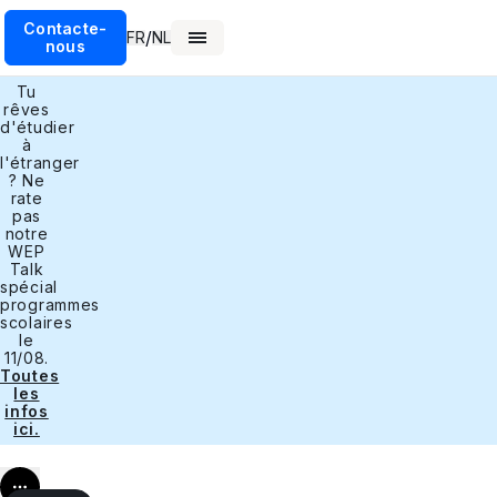
Contacte-
/
FR
NL
nous
Tu
rêves
d'étudier
à
l'étranger
? Ne
rate
pas
notre
WEP
Talk
spécial
programmes
scolaires
le
11/08.
Toutes
les
infos
ici.