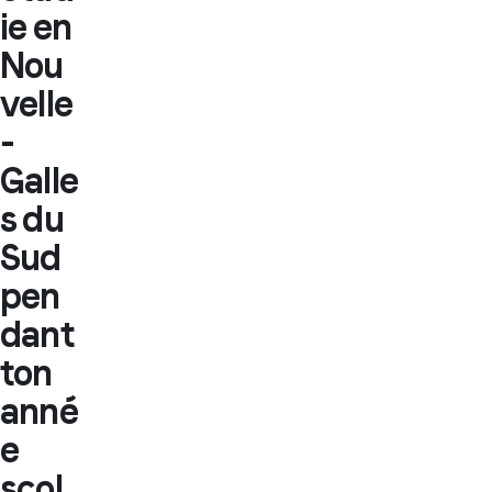
ie en
Nou
velle
-
Galle
s du
Sud
pen
dant
ton
anné
e
scol