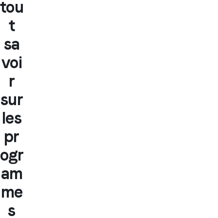
tou
t
sa
voi
r
sur
les
pr
ogr
am
me
s