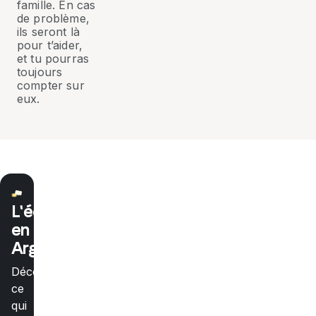
famille. En cas
de problème,
ils seront là
pour t’aider,
et tu pourras
toujours
compter sur
eux.
L'école
en
Argentine
Découvre
ce
qui