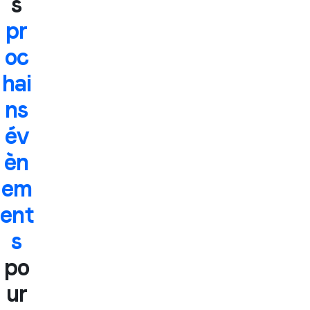
s
pr
oc
hai
ns
év
èn
em
ent
s
po
ur