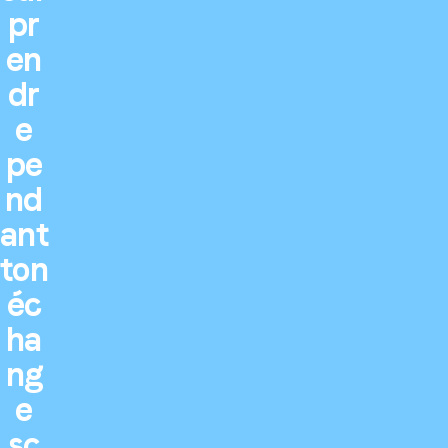
pr
en
dr
e
pe
nd
ant
ton
éc
ha
ng
e
sc