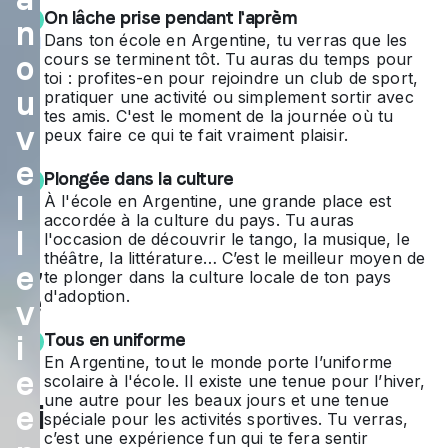
On lâche prise pendant l'aprèm
n
ola
Dans ton école en Argentine, tu verras que les
cours se terminent tôt. Tu auras du temps pour
o
ire
toi : profites-en pour rejoindre un club de sport,
u
pratiquer une activité ou simplement sortir avec
en
tes amis. C'est le moment de la journée où tu
v
peux faire ce qui te fait vraiment plaisir.
Ar
e
Plongée dans la culture
ge
l
À l'école en Argentine, une grande place est
nti
accordée à la culture du pays. Tu auras
l
l'occasion de découvrir le tango, la musique, le
ne
,
théâtre, la littérature… C’est le meilleur moyen de
e
te plonger dans la culture locale de ton pays
c’e
d'adoption.
v
st
Tous en uniforme
i
En Argentine, tout le monde porte l’uniforme
s’o
e
scolaire à l'école. Il existe une tenue pour l’hiver,
une autre pour les beaux jours et une tenue
ffri
e
spéciale pour les activités sportives. Tu verras,
c’est une expérience fun qui te fera sentir