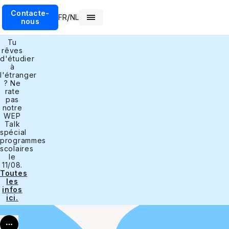
Contacte-
/
FR
NL
nous
Tu
rêves
d'étudier
à
l'étranger
? Ne
rate
pas
notre
WEP
Talk
spécial
programmes
scolaires
le
11/08.
Toutes
les
infos
ici.