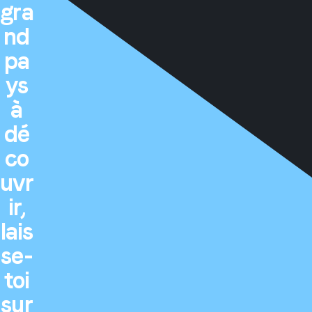
gra
nd
pa
ys
à
dé
co
uvr
ir,
lais
se-
toi
sur