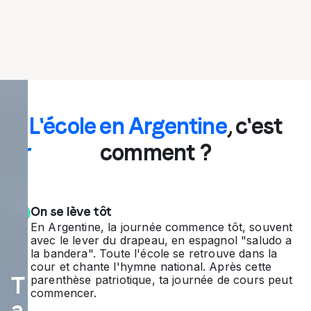
Pa
L'école en Argentine
, c'est
rtir
comment ?
en
éc
On se lève tôt
ha
En Argentine, la journée commence tôt, souvent
avec le lever du drapeau, en espagnol "saludo a
ng
la bandera". Toute l'école se retrouve dans la
cour et chante l'hymne national. Après cette
e
T
parenthèse patriotique, ta journée de cours peut
commencer.
a
sc