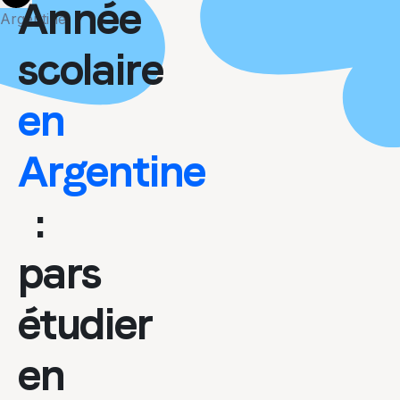
More
Année
Argentine
scolaire
en
Argentine
:
pars
étudier
en