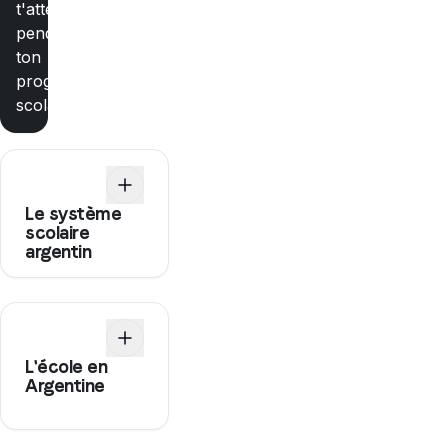
t'attend
pendant
ton
programme
scolaire
Le système
scolaire
argentin
L'école en
Argentine