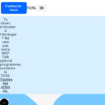
Contacte-
/
FR
NL
nous
Tu
rêves
d'étudier
à
l'étranger
? Ne
rate
pas
notre
WEP
Talk
spécial
programmes
scolaires
le
11/08.
Toutes
les
infos
ici.