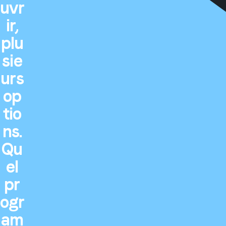
uvr
ir,
plu
sie
urs
op
tio
ns.
Qu
el
pr
ogr
am