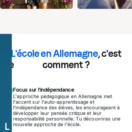
Pa
L'école en Allemagne
, c'est
sse
comment ?
un
e
Focus sur l'indépendance
an
L'approche pédagogique en Allemagne met
l'accent sur l'auto-apprentissage et
né
l'indépendance des élèves, les encourageant à
développer leur pensée critique et leur
e
responsabilité personnelle. Tu découvriras une
L
nouvelle approche de l'école.
sc