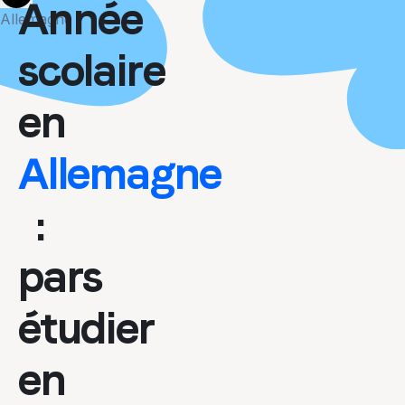
More
Année
Allemagne
scolaire
en
Allemagne
:
pars
étudier
en