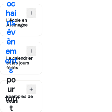
oc
hai
L'école en
ns
Allemagne
év
èn
em
Le calendrier
ent
et les jours
fériés
s
po
ur
Exemples de
tou
cours
t