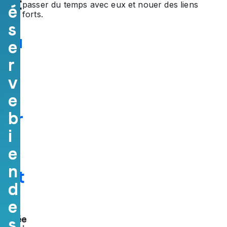
ert
passer du temps avec eux et nouer des liens
é
forts.
e
s
d’
u
e
n
r
pa
v
ys
e
b
sur
i
pr
e
en
n
ant
d
.
e
Année
s