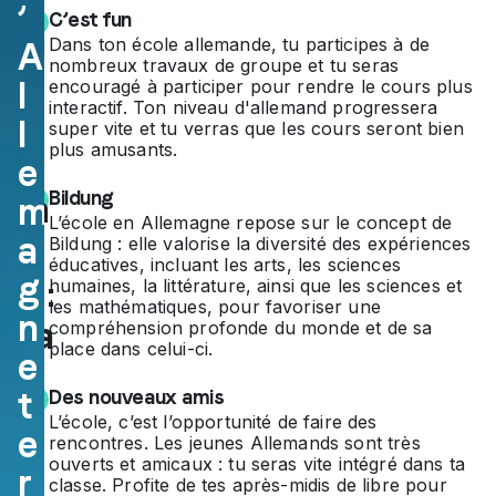
’
C’est fun
ola
Dans ton école allemande, tu participes à de
A
nombreux travaux de groupe et tu seras
ire
l
encouragé à participer pour rendre le cours plus
interactif. Ton niveau d'allemand progressera
en
l
super vite et tu verras que les cours seront bien
plus amusants.
All
e
Bildung
em
m
L’école en Allemagne repose sur le concept de
a
ag
Bildung : elle valorise la diversité des expériences
éducatives, incluant les arts, les sciences
g
ne :
humaines, la littérature, ainsi que les sciences et
les mathématiques, pour favoriser une
n
à la
compréhension profonde du monde et de sa
place dans celui-ci.
e
dé
t
Des nouveaux amis
co
L’école, c’est l’opportunité de faire des
e
rencontres. Les jeunes Allemands sont très
uv
ouverts et amicaux : tu seras vite intégré dans ta
r
classe. Profite de tes après-midis de libre pour