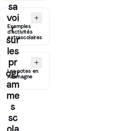
sa
voi
Exemples
r
d'activités
extrascolaires
sur
les
pr
ogr
Les notes en
Allemagne
am
me
s
sc
ola