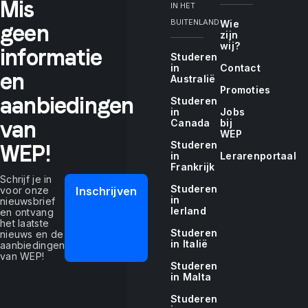
"If
Mis
IN HET
BUITENLAND
Wie
geen
zijn
wij?
informatie
Studeren
you
in
Contact
en
Australië
Promoties
aanbiedingen
Studeren
in
Jobs
van
Canada
bij
tell
WEP
Studeren
WEP!
in
Lerarenportaal
Frankrijk
Schrijf je in
Studeren
voor onze
Inschrijven
me,
in
nieuwsbrief
Ierland
en ontvang
het laatste
Studeren
nieuws en de
in Italië
aanbiedingen
van WEP!
I
Studeren
in Malta
Studeren