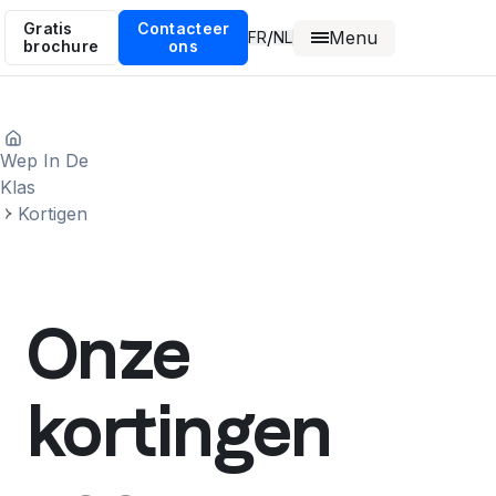
Gratis
Contacteer
Menu
/
FR
NL
brochure
ons
Wep In De
Klas
Kortigen
Onze
kortingen