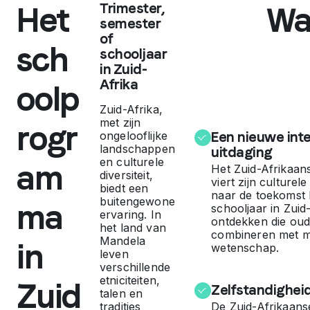
Het
Trimester,
Wa
:
semester
of
sch
schooljaar
v
in Zuid-
Afrika
oolp
a
Zuid-Afrika,
met zijn
rogr
n
ongelooflijke
Een nieuwe inte
landschappen
uitdaging
en culturele
d
am
Het Zuid-Afrikaan
diversiteit,
viert zijn culturele
biedt een
naar de toekomst ki
r
buitengewone
ma
schooljaar in Zuid
ervaring. In
ontdekken die oud
het land van
combineren met 
o
Mandela
in
wetenschap.
leven
verschillende
o
etniciteiten,
Zuid
Zelfstandighei
talen en
tradities
De Zuid-Afrikaanse