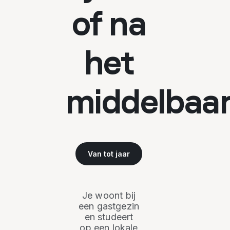
of na
het
middelbaa
Van
tot
jaar
Je woont bij
een gastgezin
en studeert
op een lokale