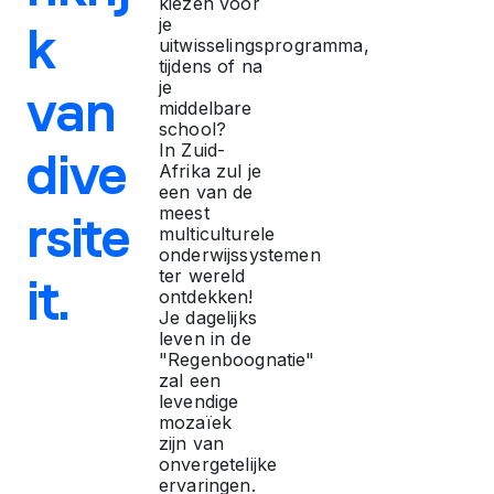
kiezen voor
e
je
k
uitwisselingsprogramma,
tijdens of na
l
je
van
middelbare
school?
i
In Zuid-
dive
Afrika zul je
j
een van de
meest
rsite
multiculturele
k
onderwijssystemen
ter wereld
it.
ontdekken!
h
Je dagelijks
leven in de
"Regenboognatie"
e
zal een
levendige
i
mozaïek
zijn van
onvergetelijke
ervaringen.