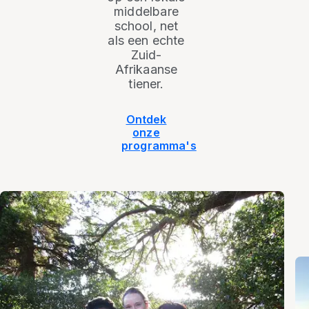
middelbare
school, net
als een echte
Zuid-
Afrikaanse
tiener.
Ontdek
onze
programma's
Z
u