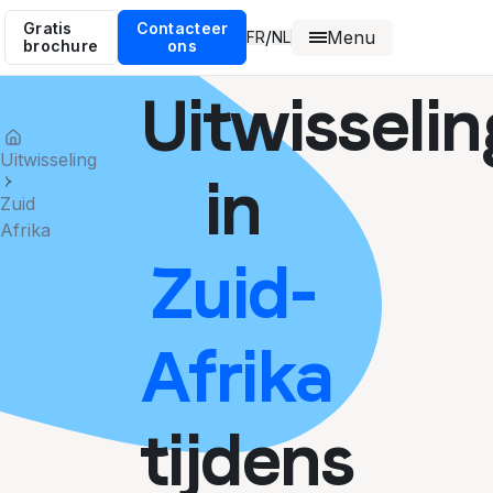
Gratis
Contacteer
Menu
/
FR
NL
brochure
ons
Uitwisselin
Uitwisseling
in
Zuid
Afrika
Zuid-
Afrika
tijdens