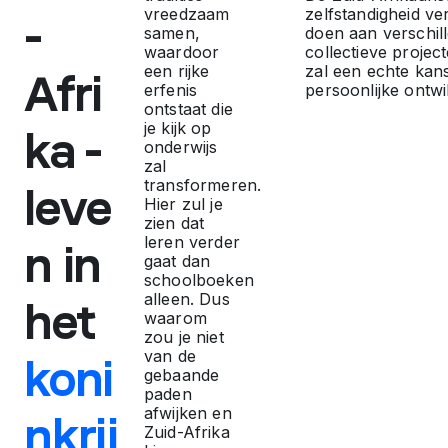
m
vreedzaam
zelfstandigheid v
-
samen,
doen aan verschill
n
waardoor
collectieve projec
een rijke
zal een echte kans
Afri
erfenis
persoonlijke ontwi
a
ontstaat die
je kijk op
ka -
onderwijs
a
zal
transformeren.
leve
r
Hier zul je
zien dat
leren verder
n in
w
gaat dan
schoolboeken
alleen. Dus
het
e
waarom
zou je niet
van de
koni
r
gebaande
paden
k
afwijken en
nkrij
Zuid-Afrika