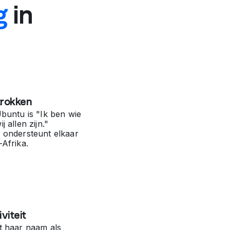
g
in
trokken
Ubuntu is "Ik ben wie
j allen zijn."
n ondersteunt elkaar
-Afrika.
viteit
t haar naam als