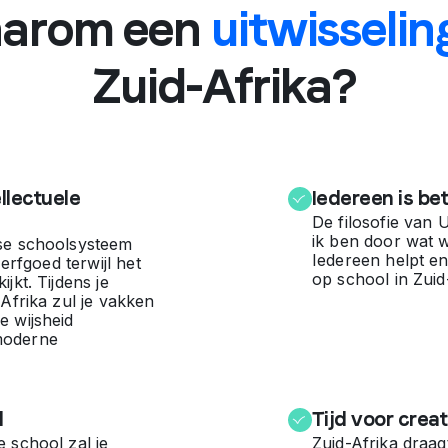
arom een
uitwisselin
Zuid-Afrika?
llectuele
Iedereen is be
De filosofie van 
ik ben door wat wi
se schoolsysteem
Iedereen helpt e
 erfgoed terwijl het
op school in Zuid
jkt. Tijdens je
-Afrika zul je vakken
e wijsheid
moderne
d
Tijd voor creati
 school zal je
Zuid-Afrika draag