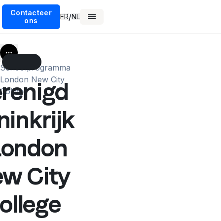
Contacteer
/
FR
NL
ons
More
Schoolprogramma
London New City
renigd
College
ninkrijk
London
w City
ollege