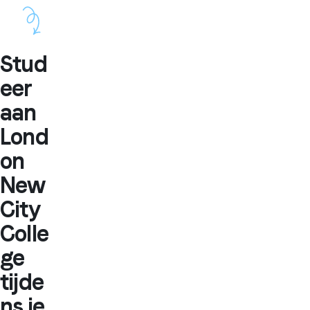
Stud
eer
aan
Lond
on
New
City
Colle
ge
tijde
ns je