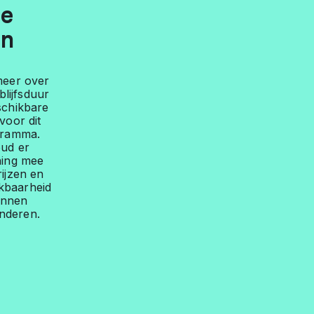
e
n
meer over
blijfsduur
schikbare
voor dit
gramma.
ud er
ning mee
rijzen en
kbaarheid
unnen
nderen.