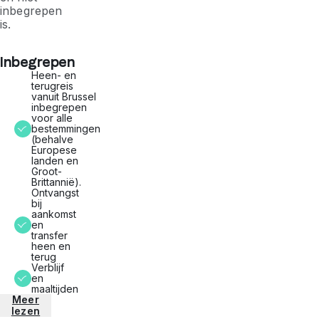
inbegrepen
is.
Inbegrepen
Heen- en
terugreis
vanuit Brussel
inbegrepen
voor alle
bestemmingen
(behalve
Europese
landen en
Groot-
Brittannië).
Ontvangst
bij
aankomst
en
transfer
heen en
terug
Verblijf
en
maaltijden
Meer
lezen