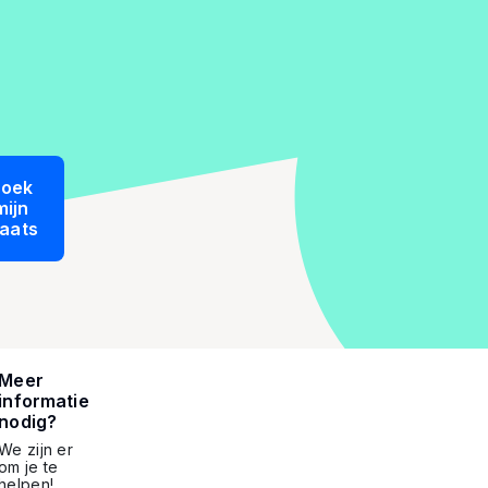
oek
mijn
laats
Meer
informatie
nodig?
We zijn er
om je te
helpen!