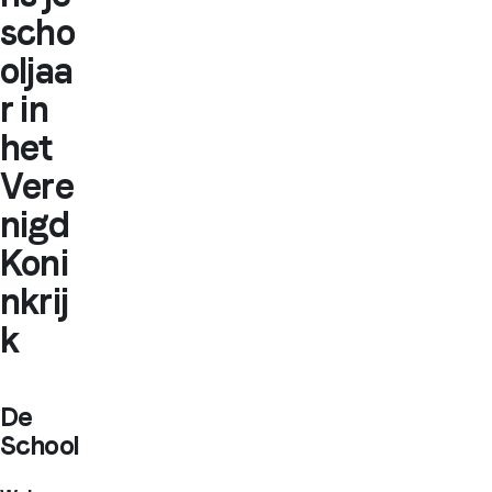
scho
oljaa
r in
het
Vere
nigd
Koni
nkrij
k
De
School