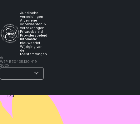
experience
it,
Juridische
vermeldingen
Algemene
voorwaarden &
I
verzekeringen
Privacybeleid
Providersbeleid
Informatie
will
nieuwsbrief
Wijziging van
de
toestemmingen
learn."
©
WEP
BE0435.130.419
2025
–
Lao
Tzu