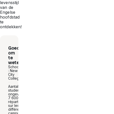
levensstijl
van de
Engelse
hoofdstad
te
ontdekken!
Goed
om
te
weten
School
: New
City
College
Aantal
studenten:
ongeveer
7 600
répartis
sur les
différents
campus