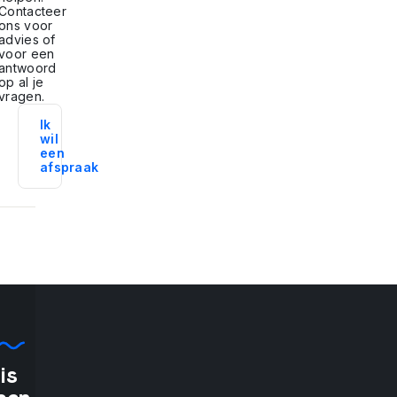
Contacteer
ons voor
advies of
voor een
antwoord
op al je
vragen.
Ik
wil
een
afspraak
is
"If