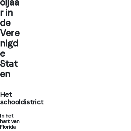
oljaa
r in
de
Vere
nigd
e
Stat
en
Het
schooldistrict
In het
hart van
Florida