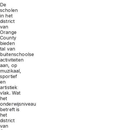
De
scholen
in het
district
van
Orange
County
bieden
tal van
buitenschoolse
activiteiten
aan, op
muzikaal,
sportief
en
artistiek
vlak. Wat
het
onderwijsniveau
betreft is
het
district
van