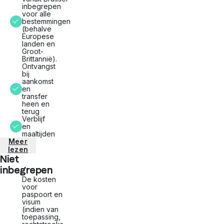
inbegrepen
voor alle
bestemmingen
(behalve
Europese
landen en
Groot-
Brittannië).
Ontvangst
bij
aankomst
en
transfer
heen en
terug
Verblijf
en
maaltijden
Meer
lezen
Niet
inbegrepen
De kosten
voor
paspoort en
visum
(indien van
toepassing,