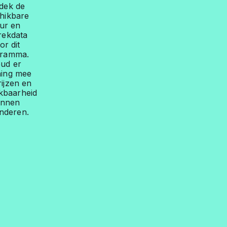
dek de
hikbare
ur en
rekdata
or dit
gramma.
ud er
ning mee
rijzen en
kbaarheid
unnen
nderen.