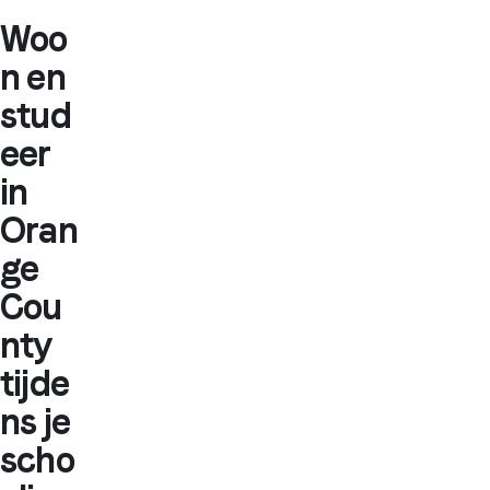
Woo
n en
stud
eer
in
Oran
ge
Cou
nty
tijde
ns je
scho