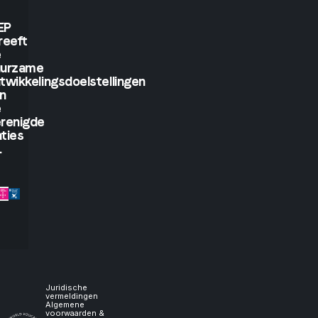
will
EP
reeft
see.
e
uurzame
twikkelingsdoelstellingen
But
n
e
if
renigde
ties
.
you
let
me
experience
it,
Juridische
vermeldingen
Algemene
voorwaarden &