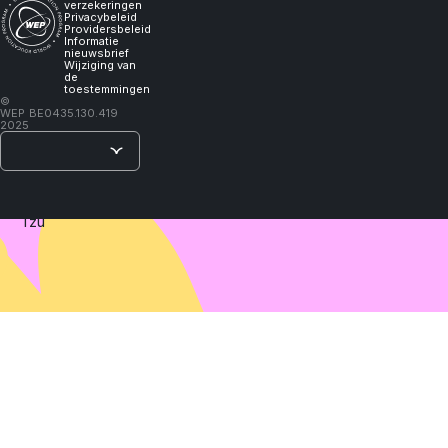
I
verzekeringen
Privacybeleid
Providersbeleid
Informatie
will
nieuwsbrief
Wijziging van
de
toestemmingen
learn."
©
WEP
BE0435.130.419
2025
–
Lao
Tzu