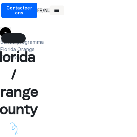
Contacteer
/
FR
NL
ons
More
Schoolprogramma
Florida Orange
lorida
County
/
range
ounty