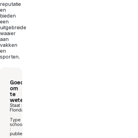
reputatie
en
bieden
een
uitgebreide
waaier
aan
vakken
en
sporten.
Goed
om
te
weten
Staat :
Florida
Type
school
:
publiek