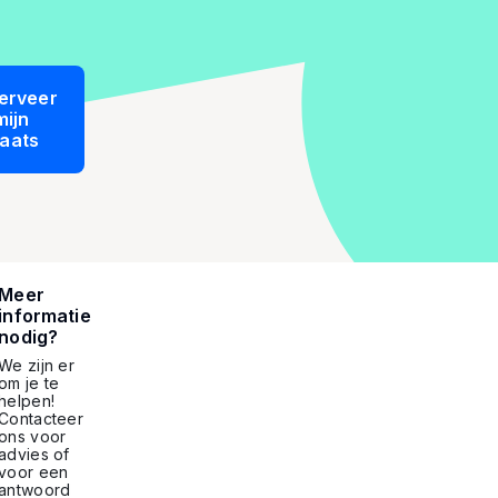
erveer
mijn
laats
Meer
informatie
nodig?
We zijn er
om je te
helpen!
Contacteer
ons voor
advies of
voor een
antwoord