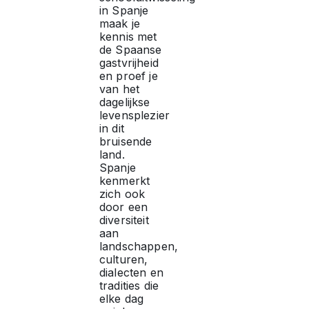
v
in Spanje
maak je
e
kennis met
de Spaanse
gastvrijheid
r
en proef je
van het
dagelijkse
s
levensplezier
in dit
bruisende
i
land.
Spanje
t
kenmerkt
zich ook
door een
e
diversiteit
aan
landschappen,
i
culturen,
dialecten en
t
tradities die
elke dag