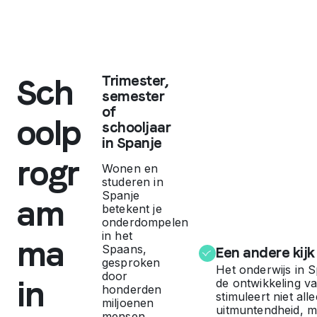
:
e
e
Sch
Trimester,
semester
n
of
oolp
schooljaar
l
in Spanje
rogr
Wonen en
a
studeren in
Spanje
am
betekent je
n
onderdompelen
in het
ma
Spaans,
d
Een andere kijk
gesproken
Het onderwijs in S
door
in
de ontwikkeling va
v
honderden
stimuleert niet al
miljoenen
uitmuntendheid, m
mensen