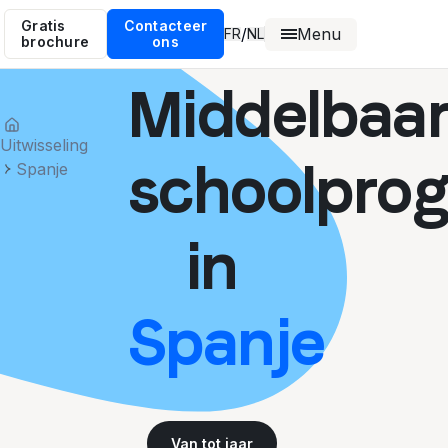
Gratis
Contacteer
Menu
/
FR
NL
brochure
ons
Middelbaa
Uitwisseling
schoolpro
Spanje
in
Spanje
Van
tot
jaar