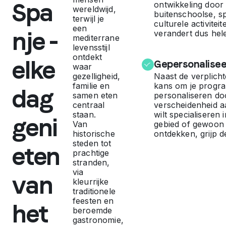
Spa
ontwikkeling door
a
wereldwijd,
buitenschoolse, sp
terwijl je
culturele activitei
een
n
nje -
verandert dus hel
mediterrane
levensstijl
ontdekt
o
elke
Gepersonalise
waar
gezelligheid,
Naast de verplich
n
familie en
kans om je progr
dag
samen eten
personaliseren doo
centraal
verscheidenheid a
g
staan.
wilt specialiseren
geni
Van
gebied of gewoon 
historische
ontdekken, grijp d
e
steden tot
eten
prachtige
l
stranden,
via
van
kleurrijke
o
traditionele
feesten en
het
beroemde
o
gastronomie,