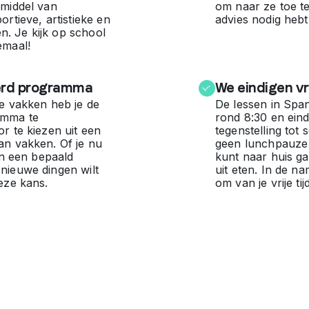
 middel van
om naar ze toe te
ortieve, artistieke en
advies nodig hebt
ten. Je kijk op school
emaal!
erd programma
We eindigen v
te vakken heb je de
De lessen in Spa
amma te
rond 8:30 en eind
r te kiezen uit een
tegenstelling tot
an vakken. Of je nu
geen lunchpauze 
 in een bepaald
kunt naar huis g
nieuwe dingen wilt
uit eten. In de nam
eze kans.
om van je vrije tij