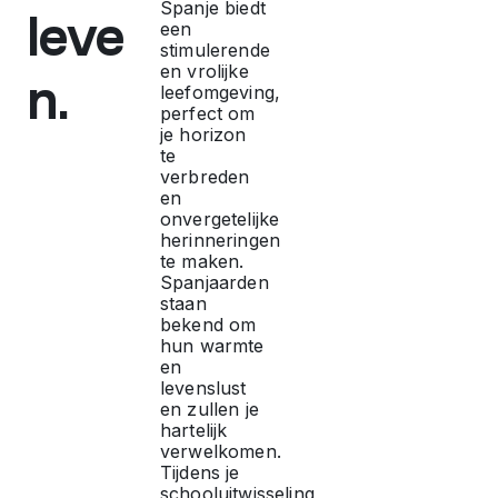
Spanje biedt
leve
een
f
stimulerende
en vrolijke
n.
l
leefomgeving,
perfect om
je horizon
i
te
verbreden
en
j
onvergetelijke
herinneringen
te maken.
k
Spanjaarden
staan
e
bekend om
hun warmte
en
d
levenslust
en zullen je
hartelijk
i
verwelkomen.
Tijdens je
schooluitwisseling