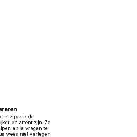
leraren
t in Spanje de
jker en attent zijn. Ze
elpen en je vragen te
s wees niet verlegen