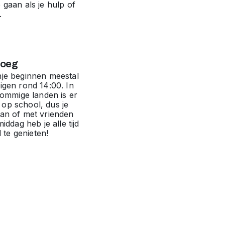
 gaan als je hulp of
.
roeg
nje beginnen meestal
igen rond 14:00. In
 sommige landen is er
op school, dus je
aan of met vrienden
iddag heb je alle tijd
d te genieten!