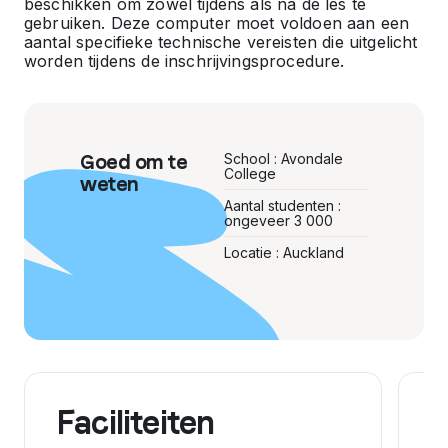
beschikken om zowel tijdens als na de les te
gebruiken. Deze computer moet voldoen aan een
aantal specifieke technische vereisten die uitgelicht
worden tijdens de inschrijvingsprocedure.
Goed om te
School : Avondale
College
weten
Aantal studenten :
ongeveer 3 000
Locatie : Auckland
Faciliteiten