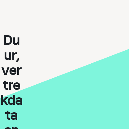
Du
ur,
ver
tre
kda
ta