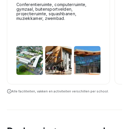
Conferentieruimte, computerruimte,
De
gymzaal, buitensportvelden,
fo
projectieruimte, squashbanen,
En
muziekkamer, zwembad.
li
Sp
to
ma
Ec
to
+
2
Alle faciliteiten, vakken en activiteiten verschillen per school.