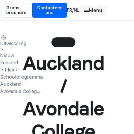
Gratis
Contacteer
Menu
/
FR
NL
brochure
ons
Uitwisseling
Auckland
Nieuw
Zeeland
Flex
Schoolprogramma
/
Auckland
Avondale Colleg...
Avondale
College