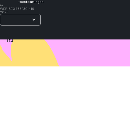
toestemmingen
learn."
©
WEP
BE0435.130.419
2025
–
Lao
Tzu