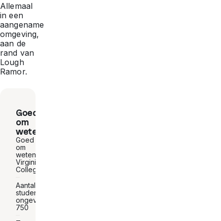
Allemaal
in een
aangename
omgeving,
aan de
rand van
Lough
Ramor.
Goed
om
weten
Goed
om
weten :
Virginia
College
Aantal
studenten:
ongeveer
750