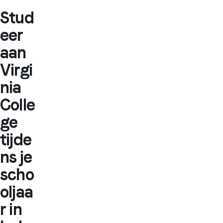
Stud
eer
aan
Virgi
nia
Colle
ge
tijde
ns je
scho
oljaa
r in