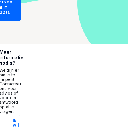
erveer
mijn
laats
Meer
informatie
nodig?
We zijn er
om je te
helpen!
Contacteer
ons voor
advies of
voor een
antwoord
op al je
vragen.
Ik
wil