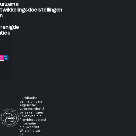
see.
uurzame
twikkelingsdoelstellingen
But
n
e
if
renigde
ties
.
you
let
me
experience
it,
Juridische
vermeldingen
Algemene
voorwaarden &
I
verzekeringen
Privacybeleid
Providersbeleid
Informatie
will
nieuwsbrief
Wijziging van
de