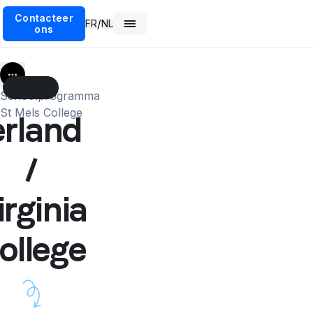
Contacteer
/
FR
NL
ons
More
Schoolprogramma
St Mels College
erland
/
irginia
ollege