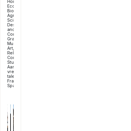
Home
Economics,
Biology,
Agricultural
Science,
Design
and
Communications
Graphics,
Music,
Art,
Religion,
Construction
Studies.
Aanbod
vreemde
talen:
Frans,
Spaans.