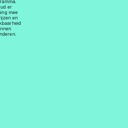
gramma.
ud er
ning mee
rijzen en
kbaarheid
unnen
nderen.