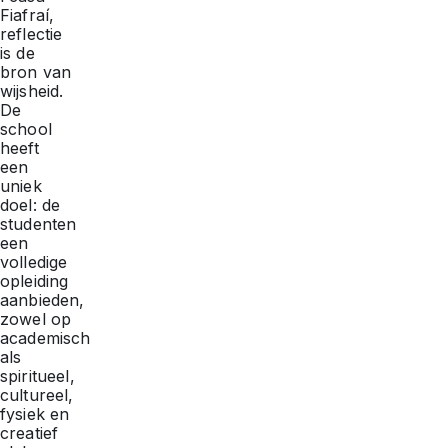
Fiafraí,
reflectie
is de
bron van
wijsheid.
De
school
heeft
een
uniek
doel: de
studenten
een
volledige
opleiding
aanbieden,
zowel op
academisch
als
spiritueel,
cultureel,
fysiek en
creatief