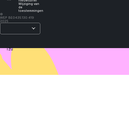
will
nieuwsbrief
Wijziging van
de
toestemmingen
learn."
©
WEP
BE0435.130.419
2025
–
Lao
Tzu