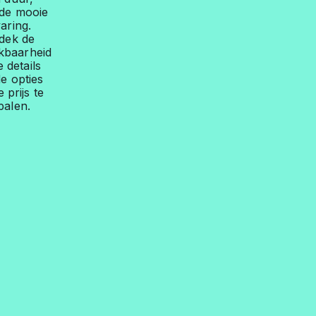
fde mooie
aring.
dek de
kbaarheid
 details
e opties
 prijs te
palen.