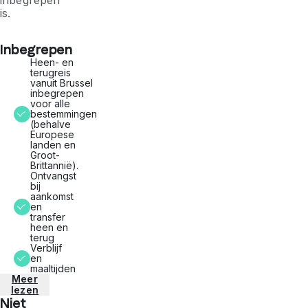
inbegrepen
is.
Inbegrepen
Heen- en
terugreis
vanuit Brussel
inbegrepen
voor alle
bestemmingen
(behalve
Europese
landen en
Groot-
Brittannië).
Ontvangst
bij
aankomst
en
transfer
heen en
terug
Verblijf
en
maaltijden
Meer
lezen
Niet