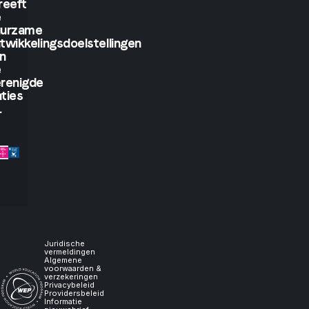
reeft
see.
e
uurzame
twikkelingsdoelstellingen
But
n
e
if
renigde
ties
.
you
let
me
experience
it,
Juridische
vermeldingen
Algemene
voorwaarden &
I
verzekeringen
Privacybeleid
Providersbeleid
Informatie