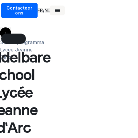
Contacteer
/
FR
NL
ons
More
Schoolprogramma
Lycee Jeanne
delbare
Darc
chool
Lycée
eanne
d'Arc