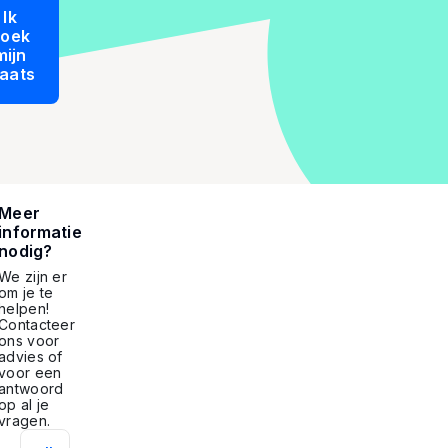
Ik
boek
mijn
laats
Meer
informatie
nodig?
We zijn er
om je te
helpen!
Contacteer
ons voor
advies of
voor een
antwoord
op al je
vragen.