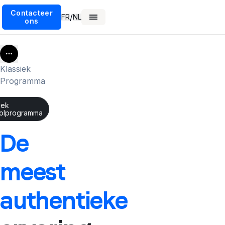
Contacteer
/
FR
NL
ons
More
Klassiek
Programma
iek
olprogramma
De
meest
authentieke