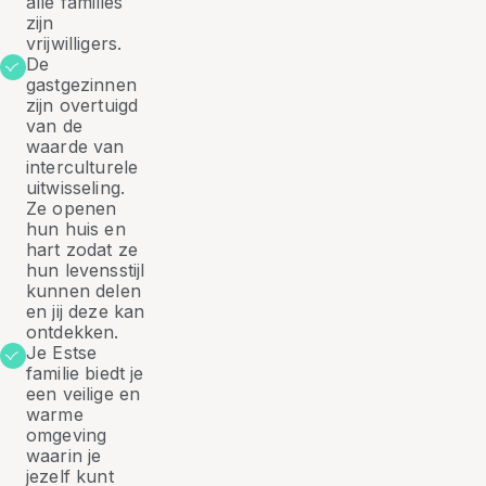
alle families
zijn
vrijwilligers.
De
gastgezinnen
zijn overtuigd
van de
waarde van
interculturele
uitwisseling.
Ze openen
hun huis en
hart zodat ze
hun levensstijl
kunnen delen
en jij deze kan
ontdekken.
Je Estse
familie biedt je
een veilige en
warme
omgeving
waarin je
jezelf kunt