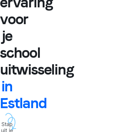
ervaring
voor
je
school
uitwisseling
in
Estland
Stap
uit je