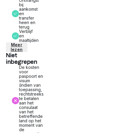
Ontvangst
bij
aankomst
en
transfer
heen en
terug
Verblijf
en
maaltijden
Meer
lezen
Niet
inbegrepen
De kosten
voor
paspoort en
visum
(indien van
toepassing,
rechtstreeks
te betalen
aan het
consulaat
van het
betreffende
land op het
moment van
de