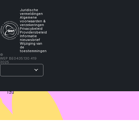
experience
te
ondersteunen
it,
Juridische
vermeldingen
bij
Algemene
eventuele
voorwaarden &
I
verzekeringen
moeilijkheden.
Privacybeleid
Providersbeleid
Informatie
will
nieuwsbrief
Wijziging van
de
toestemmingen
learn."
©
WEP
BE0435.130.419
2025
–
Lao
Tzu