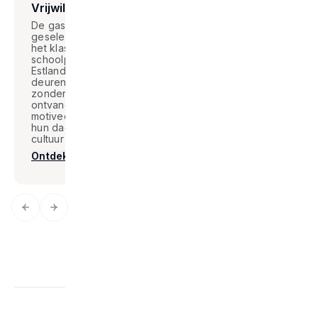
Vrijwillig gastgezin
Locale school
De gastgezinnen die
Als een echte Estse
geselecteerd zijn voor
leerling ga je naar een
het klassieke
plaatselijke middelbar
schoolprogramma in
school en kies je je
Estland openen de
lesprogramma uit de
deuren van hun huis
beschikbare opties. D
zonder iets in ruil te
school beslist in welke
ontvangen. Wat hen
klas je wordt geplaatst
motiveert? De wens om
afhankelijk van je nive
hun dagelijks leven en
en je schoolloopbaan.
cultuur met jou te delen.
Ontdek meer
Ontdek meer
Previous slide
Next slide