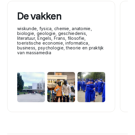
De vakken
S
wiskunde, fysica, chemie, anatomie,
at
biologie, geologie, geschiedenis,
sn
literatuur, Engels, Frans, filosofie,
ij
toeristische economie, informatica,
ru
business, psychologie, theorie en praktijk
ge
van massamedia
ba