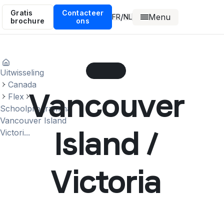
Gratis
Contacteer
Menu
/
FR
NL
brochure
ons
Uitwisseling
Canada
Vancouver
Flex
Schoolprogramma
Vancouver Island
Island /
Victori...
Victoria