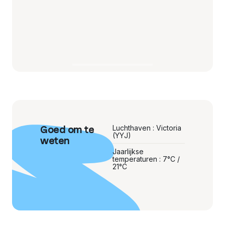
Goed om te
Luchthaven : Victoria
(YYJ)
weten
Jaarlijkse
temperaturen : 7°C /
21°C