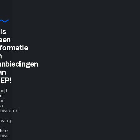
is
"If
een
nformatie
you
n
tell
anbiedingen
an
me,
EP!
rijf
I
in
or
ze
will
euwsbrief
tvang
listen.
t
tste
euws