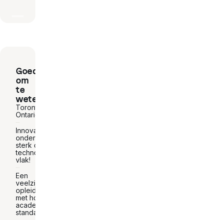
Goed
om
te
weten
Toronto,
Ontario
Innovatief
onderwijs,
sterk op
technologisch
vlak!
Een
veelzijdige
opleiding
met hoge
academische
standaarden