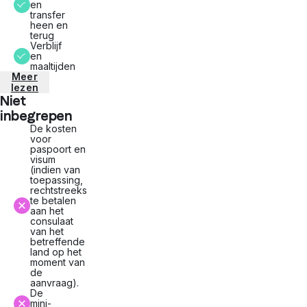
en
transfer
heen en
terug
Verblijf
en
maaltijden
Meer
lezen
Niet
inbegrepen
De kosten
voor
paspoort en
visum
(indien van
toepassing,
rechtstreeks
te betalen
aan het
consulaat
van het
betreffende
land op het
moment van
de
aanvraag).
De
mini-