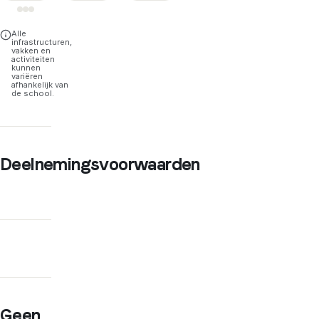
Alle
infrastructuren,
vakken en
activiteiten
kunnen
variëren
afhankelijk van
de school.
Deelnemingsvoorwaarden
Geen