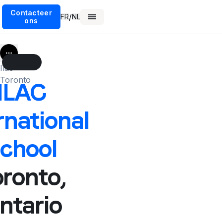
Contacteer
/
FR
NL
ons
More
Ilac
Toronto
ILAC
rnational
chool
ronto,
ntario