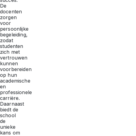
succes.
De
docenten
zorgen
voor
persoonlijke
begeleiding,
zodat
studenten
zich met
vertrouwen
kunnen
voorbereiden
op hun
academische
en
professionele
carrière.
Daarnaast
biedt de
school
de
unieke
kans om