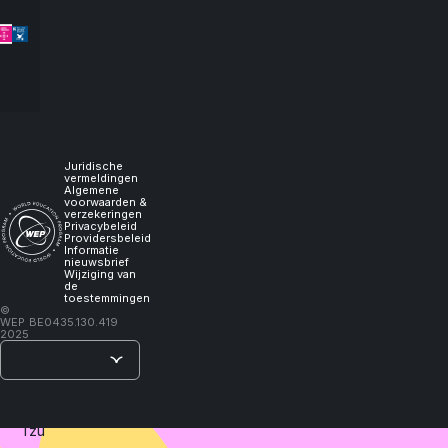
let
me
experience
it,
Juridische
vermeldingen
Algemene
voorwaarden &
I
verzekeringen
Privacybeleid
Providersbeleid
Informatie
will
nieuwsbrief
Wijziging van
de
toestemmingen
learn."
©
WEP
BE0435.130.419
2025
–
Lao
Tzu