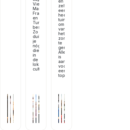
en
Vietnamees,
zelfs
Mandarijn,
een
Frans
heerlijke
en
tuin
Turks
om
beschikbaar.
van
Zo
het
duik
zonnetje
je
te
nóg
genieten.
dieper
Alles
in
is
de
aanwezig
lokale
voor
cultuur!
een
topverblijf!