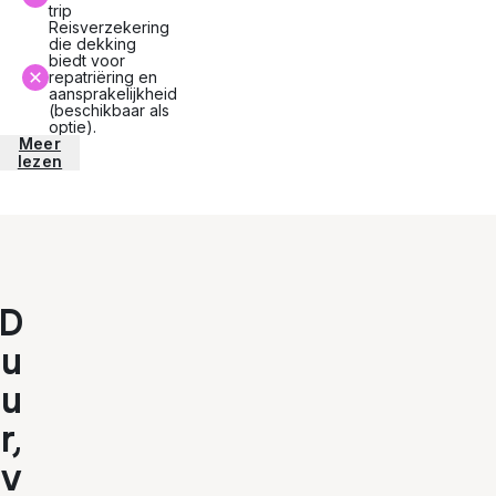
trip
Reisverzekering
die dekking
biedt voor
repatriëring en
aansprakelijkheid
(beschikbaar als
optie).
Meer
lezen
D
u
u
r,
v