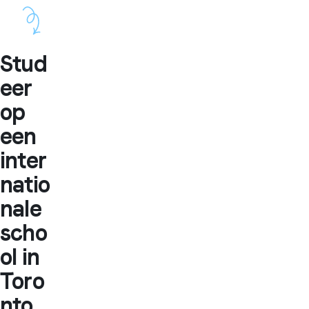
Stud
eer
op
een
inter
natio
nale
scho
ol in
Toro
nto