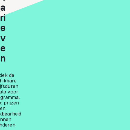
a
ri
e
v
e
n
dek de
hikbare
ijfsduren
ata voor
rogramma.
: prijzen
en
kbaarheid
unnen
nderen.