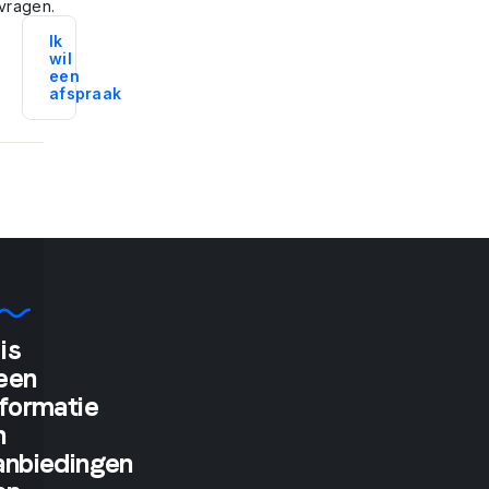
vragen.
Ik
wil
een
afspraak
is
"If
een
nformatie
you
n
tell
anbiedingen