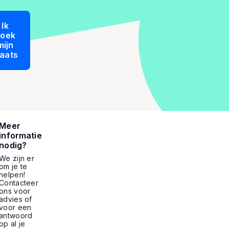
Ik
boek
mijn
laats
Meer
informatie
nodig?
We zijn er
om je te
helpen!
Contacteer
ons voor
advies of
voor een
antwoord
op al je