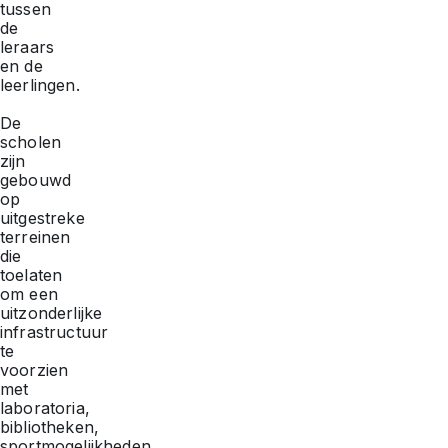
tussen
de
leraars
en de
leerlingen.
De
scholen
zijn
gebouwd
op
uitgestreke
terreinen
die
toelaten
om een
uitzonderlijke
infrastructuur
te
voorzien
met
laboratoria,
bibliotheken,
sportmogelijkheden