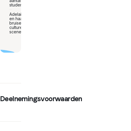
aantal
studenten
Adelaide
en haar
bruisende
culturele
scene
Deelnemingsvoorwaarden