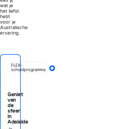
kies jij
wat je
het liefst
hebt
voor je
Australische
ervaring.
FLEX-
schoolprogramma
Geniet
van
de
sfeer
in
Adelaide
Je