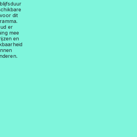
blijfsduur
schikbare
voor dit
gramma.
ud er
ning mee
rijzen en
kbaarheid
unnen
nderen.