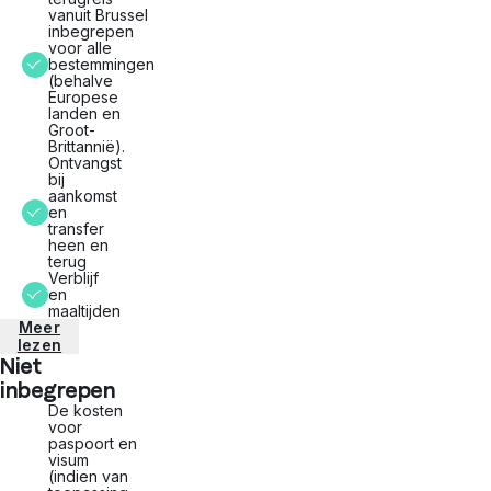
vanuit Brussel
inbegrepen
voor alle
bestemmingen
(behalve
Europese
landen en
Groot-
Brittannië).
Ontvangst
bij
aankomst
en
transfer
heen en
terug
Verblijf
en
maaltijden
Meer
lezen
Niet
inbegrepen
De kosten
voor
paspoort en
visum
(indien van