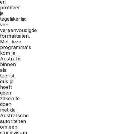
en
profiteer
je
tegelijkertijd
van
vereenvoudigde
formaliteiten.
Met deze
programma's
kom je
Australië
binnen
als
toerist,
dus je
hoeft
geen
zaken te
doen
met de
Australische
autoriteiten
om een
studievisum