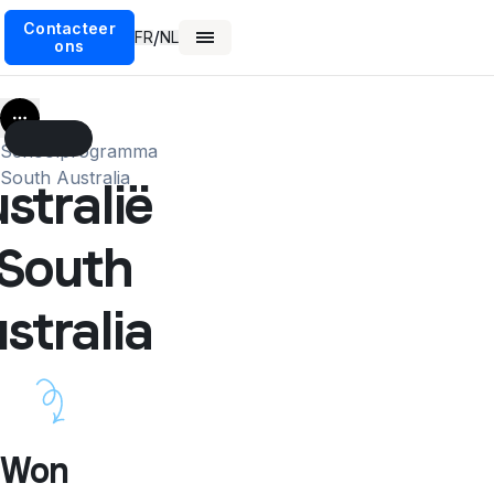
Contacteer
/
FR
NL
ons
More
Schoolprogramma
South Australia
stralië
 South
stralia
Won