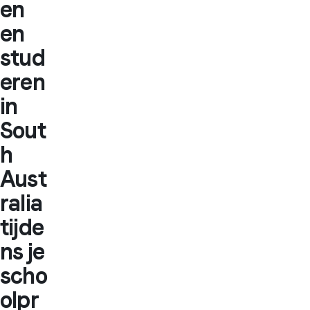
en
en
stud
eren
in
Sout
h
Aust
ralia
tijde
ns je
scho
olpr