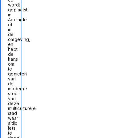
wordt
geplaatst
in
Adelaide
of
in
de
omgeving,
en
hebt
de
kans
om
te
genieten
van
de
moderne
sfeer
van
deze
multiculturele
stad
waar
altijd
iets
te
doen