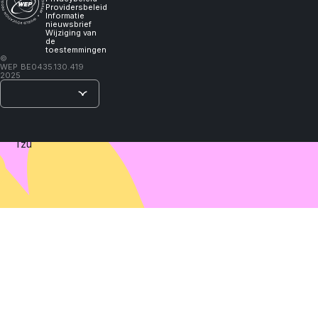
I
Providersbeleid
Informatie
will
nieuwsbrief
Wijziging van
de
toestemmingen
learn."
©
WEP
BE0435.130.419
2025
–
Lao
Tzu