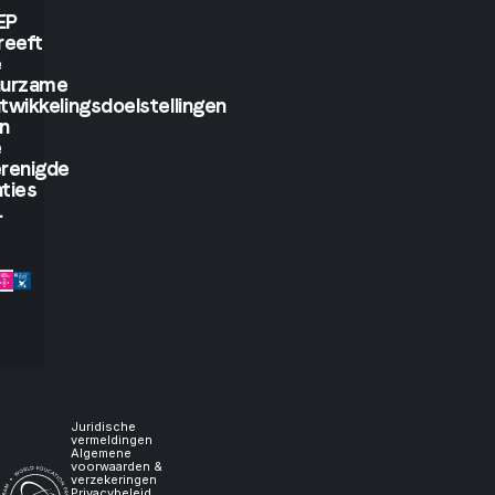
will
EP
reeft
see.
e
uurzame
twikkelingsdoelstellingen
But
n
e
if
renigde
ties
.
you
let
me
experience
it,
Juridische
vermeldingen
Algemene
voorwaarden &
verzekeringen
Privacybeleid