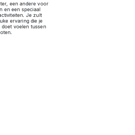
nter, een andere voor
 en een speciaal
tiviteiten. Je zult
euke ervaring die je
d doet voelen tussen
oten.