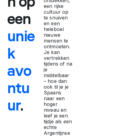
n op
ontdekken,
l
een rijke
cultuur op
een
te snuiven
i
en een
heleboel
unie
nieuwe
j
mensen te
ontmoeten.
k
k
Je kan
vertrekken
tijdens of na
avo
e
je
middelbaar
– hoe dan
ntu
h
ook til je je
Spaans
e
naar een
ur
.
hoger
niveau en
r
leef je een
tijdje als een
echte
i
Argentijnse