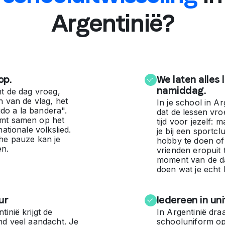
Argentinië?
op.
We laten alles 
namiddag.
nt de dag vroeg,
n van de vlag, het
In je school in A
o a la bandera".
dat de lessen vro
omt samen op het
tijd voor jezelf:
nationale volkslied.
je bij een sportcl
che pauze kan je
hobby te doen of
en.
vrienden eropuit t
moment van de d
doen wat je echt l
ur
Iedereen in un
inië krijgt de
In Argentinië dra
nd veel aandacht. Je
schooluniform op