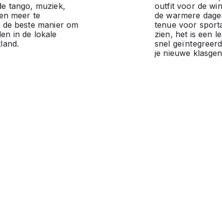
de tango, muziek,
outfit voor de wi
 en meer te
de warmere dagen
s de beste manier om
tenue voor sportac
en in de lokale
zien, het is een l
tland.
snel geïntegreer
je nieuwe klasgen