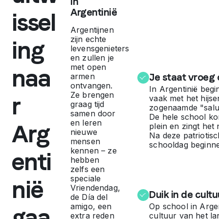
in
Argentinië
e
issel
Argentijnen
n
zijn echte
ing
levensgenieters
en zullen je
t
met open
naa
armen
Je staat vroeg 
ontvangen.
i
In Argentinië begi
Ze brengen
r
vaak met het hijse
graag tijd
zogenaamde "salud
n
samen door
De hele school k
en leren
Arg
plein en zingt het 
nieuwe
Na deze patriotis
i
mensen
schooldag beginn
kennen – ze
enti
hebben
ë
zelfs een
speciale
nië
Vriendendag,
:
Duik in de cultu
de
Día del
amigo
, een
Op school in Argent
gaa
extra reden
cultuur van het la