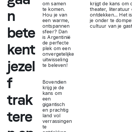
o
om samen
krijgt de kans om 
te komen.
theater, literatuur
n
n
Hou je van
ontdekken... Het i
een warme,
je onder te dompel
ontspannen
cultuur van je gas
bete
v
sfeer? Dan
is Argentinië
de perfecte
e
kent
plek om een
onvergetelijke
r
uitwisseling
jezel
te beleven!
g
f
Bovendien
krijg je de
e
kans om
trak
een
gigantisch
t
en prachtig
tere
land vol
e
verrassingen
te