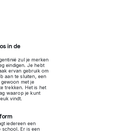
los in de
rgentinië zul je merken
eg eindigen. Je hebt
 maak ervan gebruik om
ub aan te sluiten, een
 gewoon met je
e trekken. Het is het
ag waarop je kunt
euk vindt.
iform
agt iedereen een
 school. Er is een