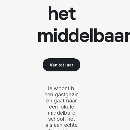
het
middelbaa
Van
tot
jaar
Je woont bij
een gastgezin
J
en gaat naar
een lokale
o
middelbare
school, net
als een echte