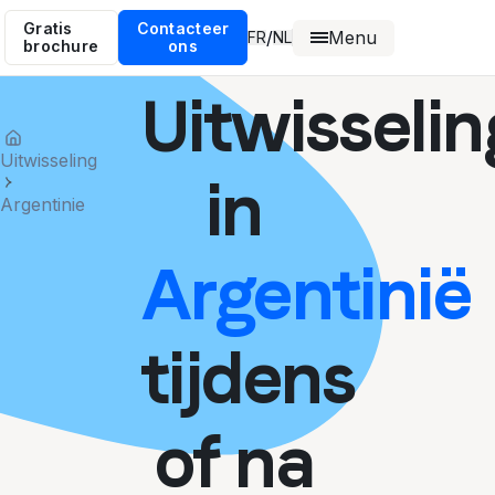
Gratis
Contacteer
Menu
/
FR
NL
brochure
ons
Uitwisselin
Uitwisseling
in
Argentinie
Argentinië
tijdens
of na