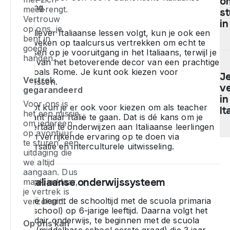
o
W
o
ervaring.
meebrengt.
zi
d
s
Vertrouw
o
e
in
op ons, je
he
br
Als je liever Italiaanse lessen volgt, kun je ook een
bent in
paar weken op taalcursus vertrekken om echt te
m
sc
goede
focussen op je vooruitgang in het Italiaans, terwijl je
v
a
D
handen.
geniet van het betoverende decor van een prachtige
ve
be
kw
stad zoals Rome. Je kunt ook kiezen voor
én
V
J
v
Vertrek
privélessen.
ta
ve
o
gegarandeerd
v
ed
in
Voor ons is
Tot slot kun je er ook voor kiezen om als teacher
en
pr
It
het een missie
assistant naar Italië te gaan. Dat is dé kans om je
w
is
om iedereen
moedertaal te onderwijzen aan Italiaanse leerlingen
to
o
op avontuur
en een verrijkende ervaring op te doen via
a
ho
Ti
te sturen, een
conversatie en interculturele uitwisseling.
p
pr
uitdaging die
je
v
we altijd
W
ve
aangaan. Dus
e
d
in
Het Italiaanse onderwijssysteem
maak je klaar,
tr
er
Ita
je vertrek is
e
al
e
In Italië begint de schooltijd met de scuola primaria
verzekerd!
se
a
af
(basisschool) op 6-jarige leeftijd. Daarna volgt het
of
o
v
secundair onderwijs, te beginnen met de scuola
Op ons kan
e
bo
he
media (middelbare school eerste graad) die 3 jaar