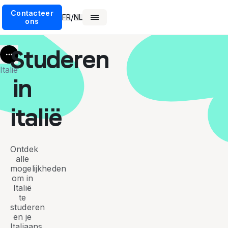
Contacteer
/
FR
NL
ons
Studeren
More
Italie
in
italië
Ontdek
alle
mogelijkheden
om in
Italië
te
studeren
en je
Italiaans