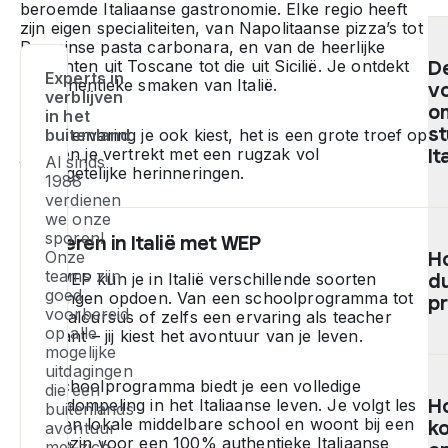
beroemde Italiaanse gastronomie. Elke regio heeft
zijn eigen specialiteiten, van Napolitaanse pizza’s tot
Romeinse pasta carbonara, en van de heerlijke
gerechten uit Toscane tot die uit Sicilië. Je ontdekt
D
Experts in
de authentieke smaken van Italië.
v
verblijven
o
in het
st
Welke ervaring je ook kiest, het is een grote troef op
buitenland
je cv én je vertrekt met een rugzak vol
It
Al sinds
onvergetelijke herinneringen.
1988
verdienen
Vo
we onze
sporen!
he
Studeren in Italië met WEP
Onze
H
s
teams zijn
Met WEP kun je in Italië verschillende soorten
d
in
goed
ervaringen opdoen. Van een schoolprogramma tot
It
p
voorbereid
een taalcursus of zelfs een ervaring als teacher
m
op alle
assistant – jij kiest het avontuur van je leven.
je
mogelijke
tu
D
uitdagingen
14
ed
Het schoolprogramma biedt je een volledige
die een
H
onderdompeling in het Italiaanse leven. Je volgt les
18
p
buitenlands
aan een lokale middelbare school en woont bij een
ko
ja
v
avontuur
gastgezin voor een 100% authentieke Italiaanse
met zich