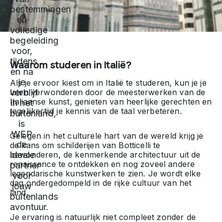
bestemmingen
en
volledige
begeleiding
voor,
tijdens
Waarom studeren in Italië?
en na
je
Als je ervoor kiest om in Italië te studeren, kun je je
laten verwonderen door de meesterwerken van de
verblijf
Italiaanse kunst, genieten van heerlijke gerechten en
in het
tegelijkertijd je kennis van de taal verbeteren.
buitenland,
is
WEP
Gelegen in het culturele hart van de wereld krijg je
de
de kans om schilderijen van Botticelli te
bewonderen, de kenmerkende architectuur uit de
ideale
renaissance te ontdekken en nog zoveel andere
partner
legendarische kunstwerken te zien. Je wordt elke
voor
dag ondergedompeld in de rijke cultuur van het
jouw
land.
buitenlands
avontuur.
Je ervaring is natuurlijk niet compleet zonder de