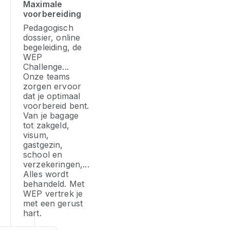
zi
vo
Maximale
re
je
voorbereiding
en
e
d
me
he
pr
pa
D
Pedagogisch
be
on
v
dossier, online
k
zi
in
begeleiding, de
he
je
WEP
v
la
p
o
Challenge...
je
W
da
vo
Onze teams
id
ze
in
ki
zorgen ervoor
zi
vo
o
dat je optimaal
D
in
d
ze
voorbereid bent.
er
h
ge
je
Van je bagage
al
ed
pr
ve
tot zakgeld,
te
er
te
visum,
as
te
gastgezin,
re
school en
is
bi
of
verzekeringen,...
mo
di
vr
Alles wordt
vo
he
te
behandeld. Met
jo
le
lo
WEP vertrek je
v
v
met een gerust
19
jo
hart.
3
ve