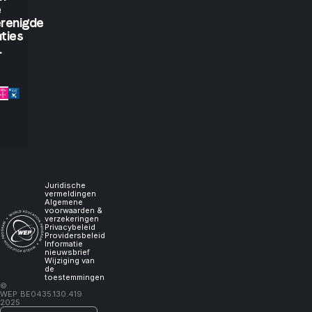
e
if
renigde
ties
.
you
let
me
experience
it,
Juridische
vermeldingen
Algemene
voorwaarden &
I
verzekeringen
Privacybeleid
Providersbeleid
Informatie
will
nieuwsbrief
Wijziging van
de
toestemmingen
learn."
©
WEP
BE0435.130.419
2025