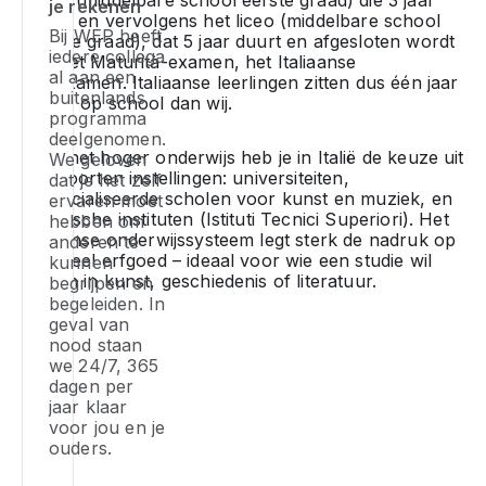
je rekenen
ja
e
g
duurt, en vervolgens het liceo (middelbare school
Bij WEP heeft
jij
ve
tweede graad), dat 5 jaar duurt en afgesloten wordt
p
iedere collega
ki
met het Maturità-examen, het Italiaanse
er
k
al aan een
eindexamen. Italiaanse leerlingen zitten dus één jaar
d
a
je
buitenlands
langer op school dan wij.
op
te
ve
programma
di
bi
bij
deelgenomen.
he
te
e
Voor het hoger onderwijs heb je in Italië de keuze uit
We geloven
be
d
drie soorten instellingen: universiteiten,
ga
dat je het zelf
aa
gespecialiseerde scholen voor kunst en muziek, en
be
ervaren moet
in
technische instituten (Istituti Tecnici Superiori). Het
bij
hebben om
pr
e
Italiaanse onderwijssysteem legt sterk de nadruk op
anderen te
j
O
i
cultureel erfgoed – ideaal voor wie een studie wil
kunnen
Vo
le
ta
ve
volgen in kunst, geschiedenis of literatuur.
begrijpen en
ta
J
va
of
begeleiden. In
na
he
af
e
geval van
It
o
v
ge
nood staan
m
d
d
ap
we 24/7, 365
je
mo
g
Ga
dagen per
mi
o
er
o
jaar klaar
16
we
voor jou en je
–
ta
ouders.
ja
op
ra
e
o
d
d
b