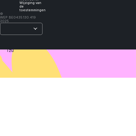
will
Wijziging van
de
toestemmingen
learn."
©
WEP
BE0435.130.419
2025
–
Lao
Tzu