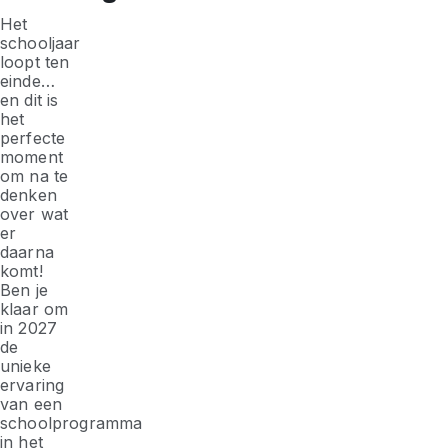
Het
schooljaar
loopt ten
einde…
en dit is
het
perfecte
moment
om na te
denken
over wat
er
daarna
komt!
Ben je
klaar om
in 2027
de
unieke
ervaring
van een
schoolprogramma
in het