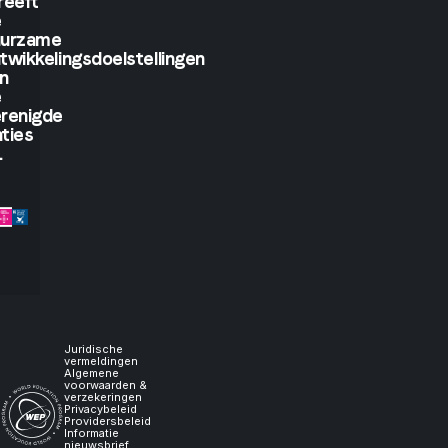
reeft
see.
e
uurzame
twikkelingsdoelstellingen
But
n
e
if
renigde
ties
.
you
let
me
experience
it,
Juridische
vermeldingen
Algemene
voorwaarden &
I
verzekeringen
Privacybeleid
Providersbeleid
Informatie
nieuwsbrief