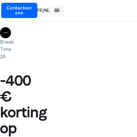
Contacteer
/
FR
NL
ons
More
Break
Time
26
-400
€
korting
op