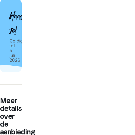
Haast
je!
Geldig
tot
5
juli
2026
Meer
details
over
de
aanbieding