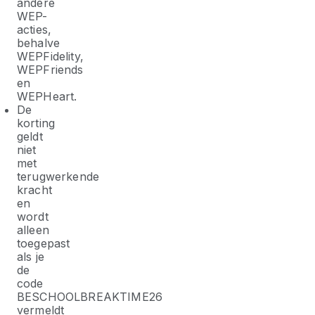
andere
WEP-
acties,
behalve
WEPFidelity,
WEPFriends
en
WEPHeart.
De
korting
geldt
niet
met
terugwerkende
kracht
en
wordt
alleen
toegepast
als je
de
code
BESCHOOLBREAKTIME26
vermeldt