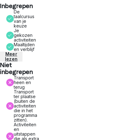
Inbegrepen
De
taalcursus
van je
keuze
Je
gekozen
activiteiten
Maaltijden
en verblijf
Meer
lezen
Niet
inbegrepen
Transport
heen en
terug
Transport
ter plaatse
(buiten de
activiteiten
die in het
programma
zitten).
Activiteiten
en
uitstappen
die als extra