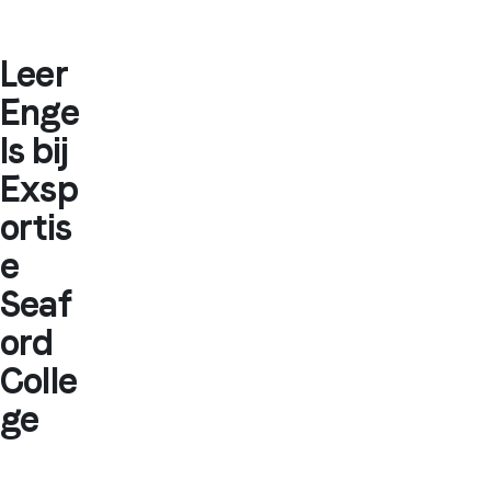
Leer
Enge
ls bij
Exsp
ortis
e
Seaf
ord
Colle
ge