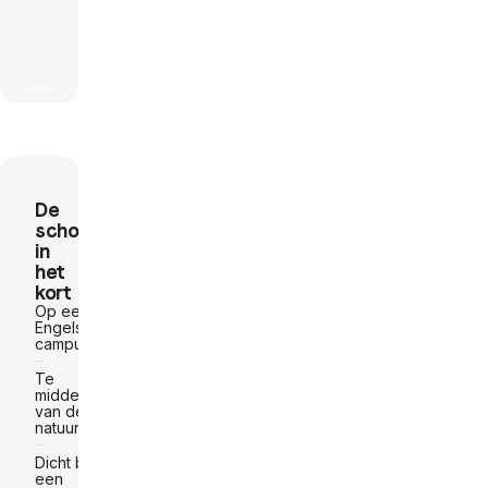
De
school
in
het
kort
Op een
Engelse
campus
Te
midden
van de
natuur
Dicht bij
een