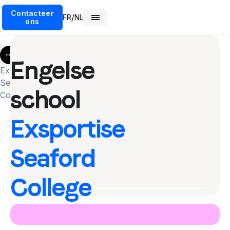
Contacteer
/
FR
NL
ons
More
Engelse
Exsportise
Seaford
school
College
Exsportise
Seaford
College