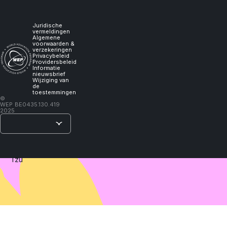
experience
worden
voorzien
tussen
it,
Juridische
09u en
vermeldingen
Algemene
17u.
voorwaarden &
I
verzekeringen
Privacybeleid
Providersbeleid
Informatie
will
nieuwsbrief
Wijziging van
de
toestemmingen
learn."
©
WEP
BE0435.130.419
2025
–
Lao
Tzu