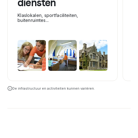
diensten
De
ba
Ox
Klaslokalen, sportfaciliteiten,
buitenruimtes...
De infrastructuur en activiteiten kunnen variëren.