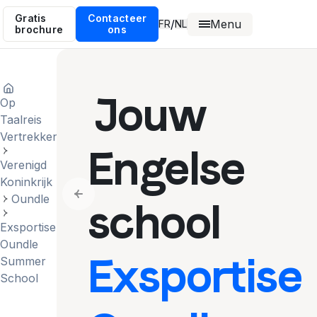
Gratis
Contacteer
Menu
/
FR
NL
brochure
ons
Jouw
Op
Taalreis
Vertrekken
Engelse
Verenigd
Koninkrijk
Oundle
Previous slide
school
Exsportise
Oundle
Exsportise
Summer
School