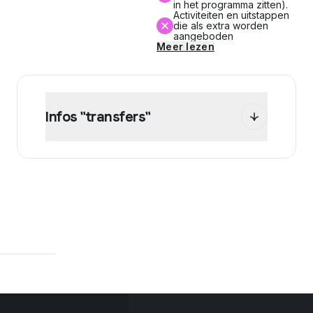
in het programma zitten).
Activiteiten en uitstappen
die als extra worden
aangeboden
Meer lezen
Infos "transfers"
De transfer is verplicht inbegrepen in het
kader van je programma. Bereken uw offerte
online om de prijs van de transfer(s) te
bekijken.
* Je wordt opgevangen bij je aankomst in het
station van Londen St-Pancras, op de
luchthaven van London Heathrow of Stansted.
Opgelet: de optie "niet-begeleide
minderjarige" is alleen beschikbaar voor de
luchthavens van Heathrow en Stansted.
* Je
moet aankomen op zondag tussen 9u en 17u,
het vertrek moet worden voorzien tussen
9u en 17u.