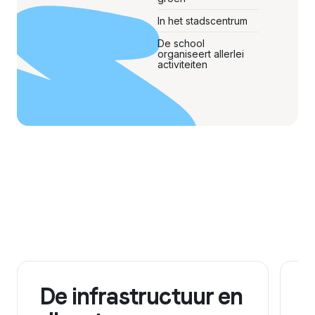
In het stadscentrum
De school
organiseert allerlei
activiteiten
De infrastructuur en
D