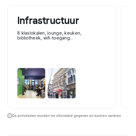
Infrastructuur
A
8 klaslokalen, lounge, keuken,
Ve
bibliotheek, wifi-toegang...
sc
Do
Be
De activiteiten worden ter informatie gegeven en kunnen variëren