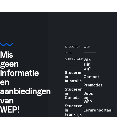
STUDEREN
WEP
"If
Mis
IN HET
BUITENLAND
Wie
geen
zijn
wij?
informatie
Studeren
you
in
Contact
en
Australië
Promoties
aanbiedingen
Studeren
in
Jobs
van
Canada
bij
tell
WEP
Studeren
WEP!
in
Lerarenportaal
Frankrijk