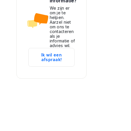
informatie?
We zijn er
om je te
helpen.
Aarzel niet
om ons te
contacteren
als je
informatie of
advies wil.
Ik wil een
afspraak!