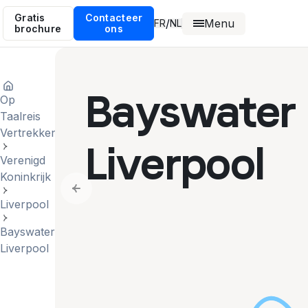
Gratis
Contacteer
Menu
/
FR
NL
brochure
ons
Bayswater
Op
Taalreis
Vertrekken
Liverpool
Verenigd
Koninkrijk
Previous slide
Liverpool
Bayswater
Liverpool