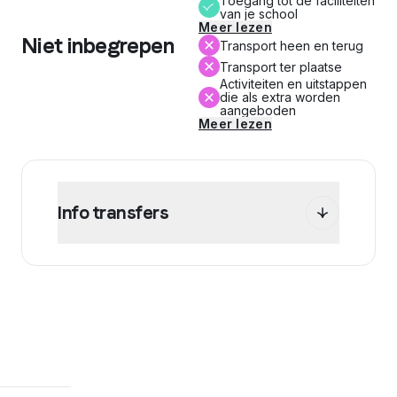
Toegang tot de faciliteiten
van je school
Meer lezen
Niet inbegrepen
Transport heen en terug
Transport ter plaatse
Activiteiten en uitstappen
die als extra worden
aangeboden
Meer lezen
Info transfers
WEP stelt je in het kader van je programma
verschillende mogelijkheden voor een
transfer. Bereken je offerte online om de prijs
van deze transfer(s) te bekijken.