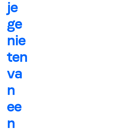
je
ge
nie
ten
va
n
ee
n