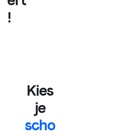
ert
!
Kies
je
scho