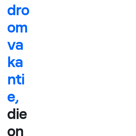
dro
om
va
ka
nti
e,
die
on