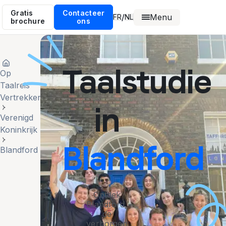
Gratis
Contacteer
Menu
/
FR
NL
brochure
ons
Taalstudie
Op
Taalreis
Vertrekken
in
Verenigd
Koninkrijk
Blandford
Blandford
Ontdek
Blandford,
de
verborgen