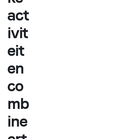
act
ivit
eit
en
co
mb
ine