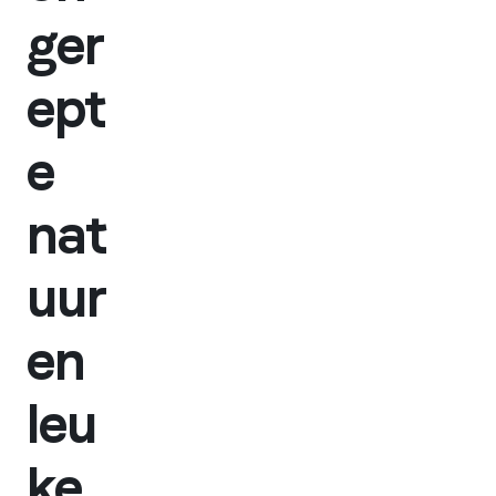
ger
ept
e
nat
uur
en
leu
ke