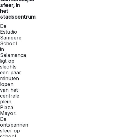
sfeer, in
het
stadscentrum
De
Estudio
Sampere
School
in
Salamanca
ligt op
slechts
een paar
minuten
lopen
van het
centrale
plein,
Plaza
Mayor.
De
ontspannen
sfeer op
school