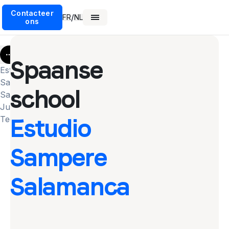
Contacteer
/
FR
NL
ons
More
Spaanse
Estudio
Sampere
school
Salamanca
Junior
Estudio
Teenage...
Sampere
Salamanca