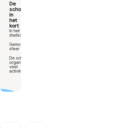
De
school
in
het
kort
In het
stadscentrum
Gemoedelijke
sfeer
De school
organiseert
veel
activiteiten.