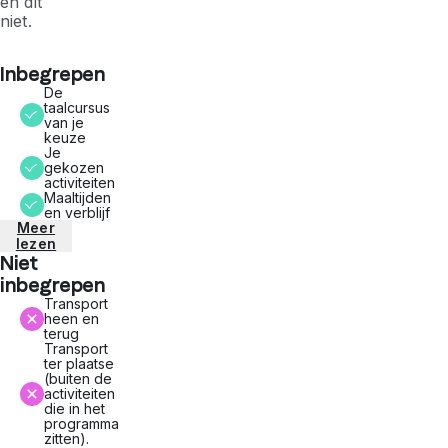
en dit
niet.
Inbegrepen
De
taalcursus
van je
keuze
Je
gekozen
activiteiten
Maaltijden
en verblijf
Meer
lezen
Niet
inbegrepen
Transport
heen en
terug
Transport
ter plaatse
(buiten de
activiteiten
die in het
programma
zitten).