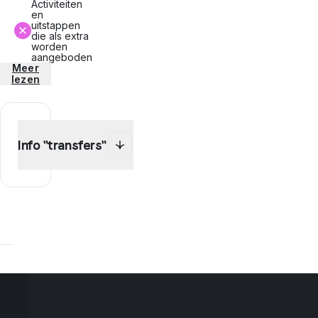
Activiteiten
en
uitstappen
die als extra
worden
aangeboden
Meer
lezen
Info "transfers"
De
transfer
is
verplicht
inbegrepen
in
het
kader
van
je
programma.
Bereken
je offerte