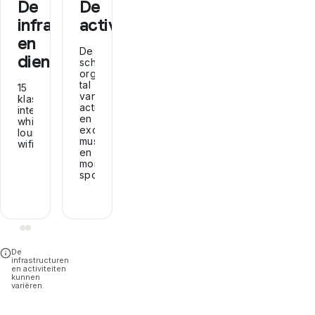
De
De
infrastructuur
activiteiten
en
De
diensten
school
organiseert
tal
15
van
klaslokalen,
activiteiten
interactieve
en
whiteboards,
excursies:
lounge,
museum-
wifi...
en
monumentbezoeken,
sportactiviteiten...
De
infrastructuren
en activiteiten
kunnen
variëren.