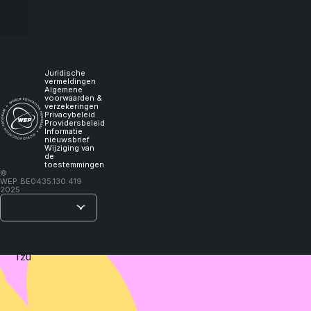
aanvraagt
me
(Airline
Unaccompanied
Minor
experience
Service).
it,
Juridische
vermeldingen
Algemene
voorwaarden &
I
verzekeringen
Privacybeleid
Providersbeleid
Informatie
will
nieuwsbrief
Wijziging van
de
toestemmingen
learn."
©
WEP
BE0435.130.419
2025
–
Lao
Tzu