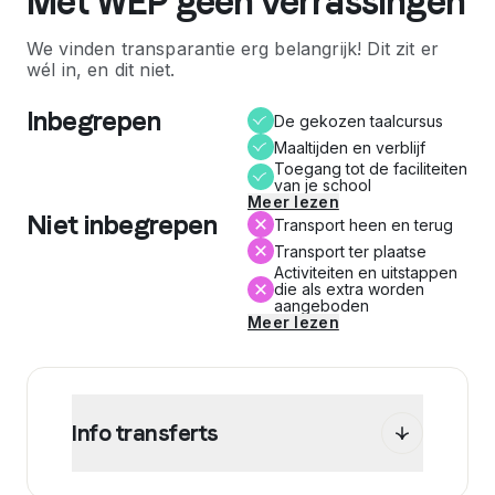
Met WEP geen verrassingen
We vinden transparantie erg belangrijk! Dit zit er
wél in, en dit niet.
Inbegrepen
De gekozen taalcursus
Maaltijden en verblijf
Toegang tot de faciliteiten
van je school
Meer lezen
Niet inbegrepen
Transport heen en terug
Transport ter plaatse
Activiteiten en uitstappen
die als extra worden
aangeboden
Meer lezen
Info transferts
WEP stelt je in het kader van je