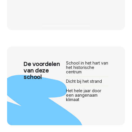
De voordelen
School in het hart van
het historische
van deze
centrum
school
Dicht bij het strand
Het hele jaar door
een aangenaam
klimaat