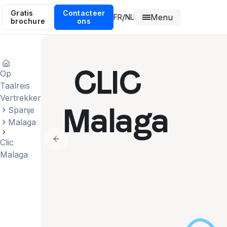
Gratis
Contacteer
Menu
/
FR
NL
brochure
ons
CLIC
Op
Taalreis
Vertrekken
Malaga
Spanje
Malaga
Clic
Previous slide
Malaga