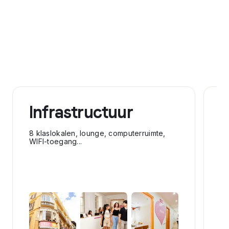
Infrastructuur
A
8 klaslokalen, lounge, computerruimte,
Je
WIFI-toegang...
or
Gi