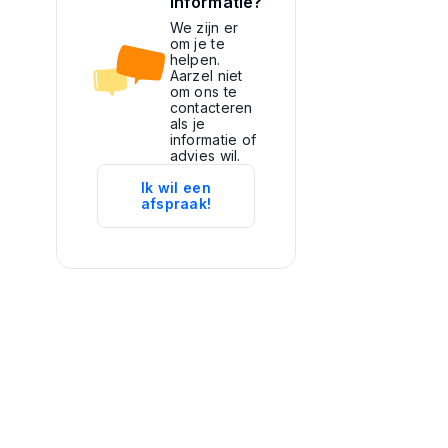
informatie?
We zijn er
om je te
helpen.
Aarzel niet
om ons te
contacteren
als je
informatie of
advies wil.
Ik wil een
afspraak!