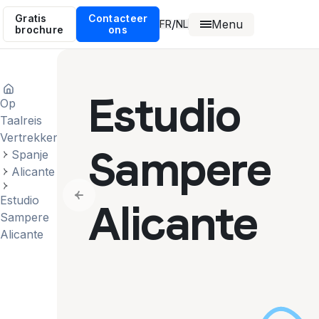
Gratis
Contacteer
Menu
/
FR
NL
brochure
ons
Estudio
Op
Taalreis
Vertrekken
Sampere
Spanje
Alicante
Estudio
Previous slide
Alicante
Sampere
Alicante