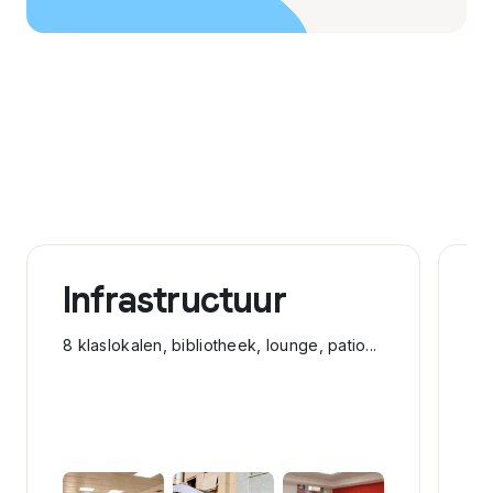
Infrastructuur
A
8 klaslokalen, bibliotheek, lounge, patio...
Je
or
Pl