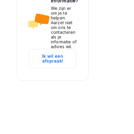
informatie?
We zijn er
om je te
helpen.
Aarzel niet
om ons te
contacteren
als je
informatie of
advies wil.
Ik wil een
afspraak!