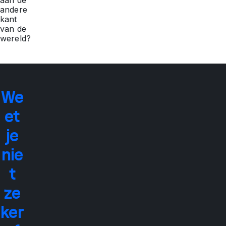
andere
kant
van de
wereld?
We
et
je
nie
t
ze
ker