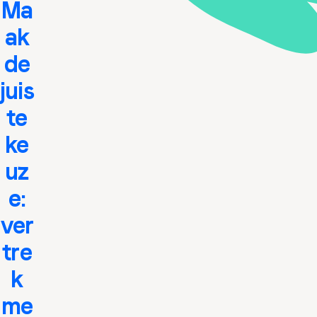
Ma
ak
de
juis
te
ke
uz
e:
ver
tre
k
me