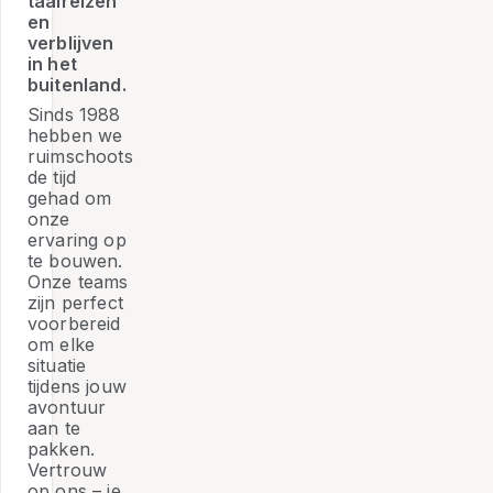
taalreizen
en
verblijven
in het
buitenland.
Sinds 1988
hebben we
ruimschoots
de tijd
gehad om
onze
ervaring op
te bouwen.
Onze teams
zijn perfect
voorbereid
om elke
situatie
tijdens jouw
avontuur
aan te
pakken.
Vertrouw
op ons – je