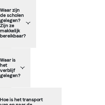
Waar zijn
de scholen
gelegen?
Zijn ze
makkelijk
bereikbaar?
Onze
partnerscholen
Waar is
liggen
het
meestal
in het
verblijf
stadscentrum,
gelegen?
in
levendige
buurten
Afhankelijk
of
van
Hoe is het transport
vlak
de
bij
van en naar de
grootte