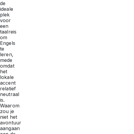
de
ideale
plek
voor
een
taalreis
om
Engels
te
leren,
mede
omdat
het
lokale
accent
relatief
neutraal
is.
Waarom
zou je
niet het
avontuur
aangaan
aan de