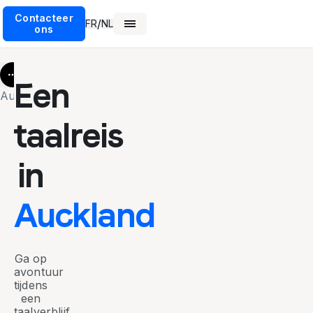
Contacteer
/
FR
NL
ons
More
Een
Auckland
taalreis
in
Auckland
Ga op
avontuur
tijdens
een
taalverblijf