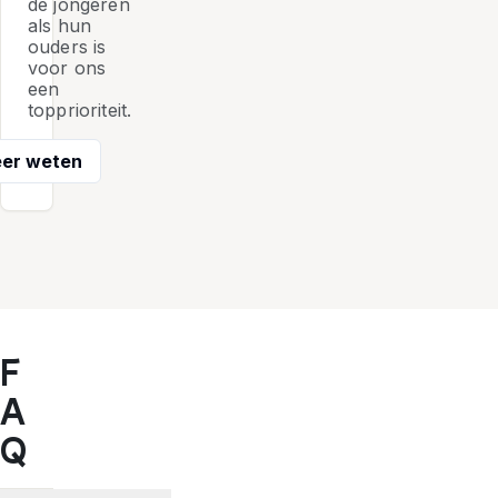
de jongeren
als hun
ouders is
voor ons
een
topprioriteit.
er weten
F
A
Q