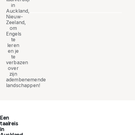
in
Auckland,
Nieuw-
Zeeland,
om
Engels
te
leren
en je
te
verbazen
over
zijn
adembenemende
landschappen!
Een
taalreis
in
Auckland