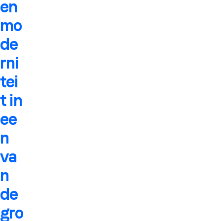
en
mo
de
rni
tei
t in
ee
n
va
n
de
gro