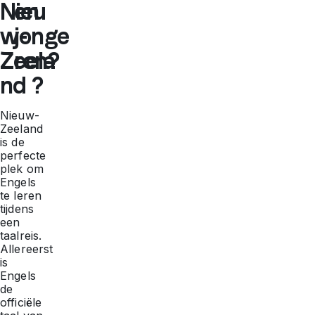
Nieu
en
w-
jonge
Zeela
ren?
nd ?
Nieuw-
Zeeland
is de
perfecte
plek om
Engels
te leren
tijdens
een
taalreis.
Allereerst
is
Engels
de
officiële