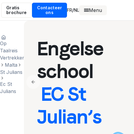
Gratis
Contacteer
Menu
/
FR
NL
brochure
ons
Engelse
Op
Taalreis
Vertrekken
school
Malta
St Julians
Ec St
Previous slide
EC St
Julians
Julian’s