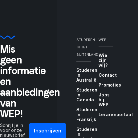
STUDEREN
WEP
"If
Mis
IN HET
BUITENLAND
Wie
geen
zijn
wij?
informatie
Studeren
you
in
Contact
en
Australië
Promoties
aanbiedingen
Studeren
in
Jobs
van
Canada
bij
tell
WEP
Studeren
WEP!
in
Lerarenportaal
Frankrijk
Schrijf je in
Studeren
voor onze
Inschrijven
in
nieuwsbrief