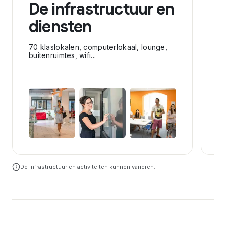
De infrastructuur en
D
diensten
De
ac
Go
70 klaslokalen, computerlokaal, lounge,
buitenruimtes, wifi...
De infrastructuur en activiteiten kunnen variëren.