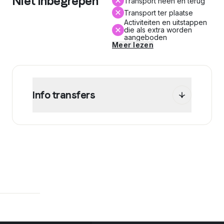
Niet inbegrepen
Transport heen en terug
Transport ter plaatse
Activiteiten en uitstappen
die als extra worden
aangeboden
Meer lezen
Info transfers
WEP stelt je in het kader van je programma
verschillende mogelijkheden voor een
transfer. Bereken je offerte online om de prijs
van deze transfer(s) te bekijken.