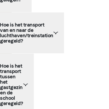
in
levendige
buurten
Afhankelijk
of
van
Hoe is het transport
vlak
de
bij
van en naar de
grootte
het
van
luchthaven/treinstation
strand.
de
geregeld?
Ze
gekozen
zijn
stad
makkelijk
kunnen
De
bereikbaar
gastgezinnen
partnerscholen
met
Hoe is het
en
bieden
het
residenties
transport
de
openbaar
zich
mogelijkheid
tussen
vervoer
op
om
het
en
30
een
gastgezin
bevinden
tot
transfer
en de
zich
90
te
school
vaak
minuten
regelen
geregeld?
dicht
afstand
bij