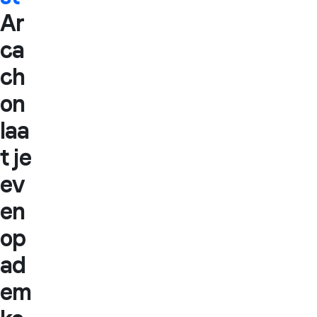
Ar
ca
ch
on
laa
t je
ev
en
op
ad
em