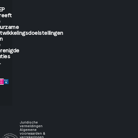
will
EP
reeft
see.
e
uurzame
twikkelingsdoelstellingen
But
n
e
if
renigde
ties
.
you
let
me
experience
it,
Juridische
vermeldingen
Algemene
voorwaarden &
verzekeringen