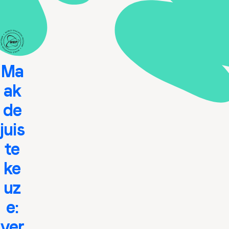
Ma
ak
de
juis
te
ke
uz
e:
ver