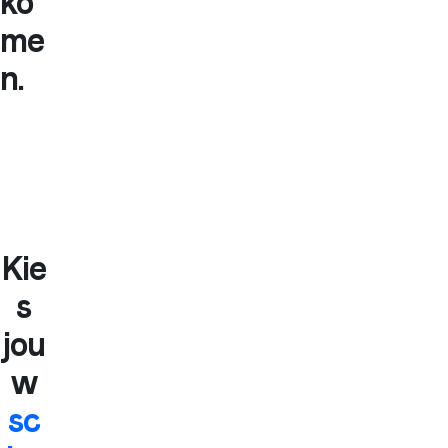
ko
me
n.
Kie
s
jou
w
sc