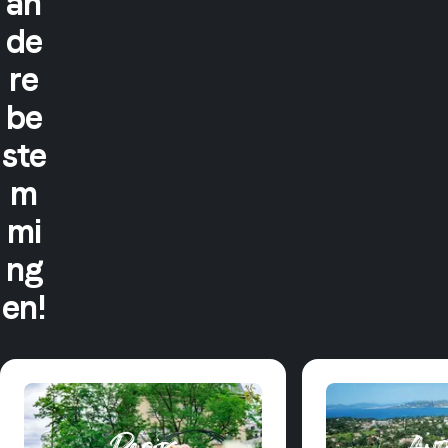
an
de
re
be
ste
m
mi
ng
en!
Parijs
Ant