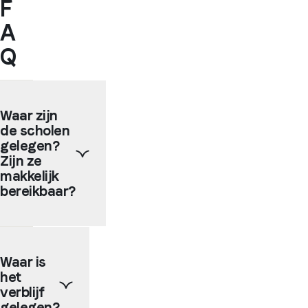
F
A
Q
Waar zijn
de scholen
gelegen?
Zijn ze
makkelijk
bereikbaar?
Onze
partnerscholen
Waar is
liggen
het
meestal
in het
verblijf
stadscentrum,
gelegen?