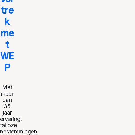
tre
k
me
t
WE
P
Met
meer
dan
35
jaar
ervaring,
talloze
bestemmingen