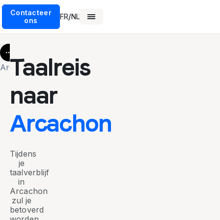
Contacteer
/
FR
NL
ons
More
Taalreis
Arcachon
naar
Arcachon
Tijdens
je
taalverblijf
in
Arcachon
zul je
betoverd
worden