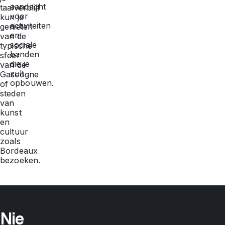
aandacht
taalverblijf
voor
kun je
activiteiten
genieten
en
van de
sociale
typische
banden
sfeer
die je
van de
zult
Gascogne
opbouwen.
of
steden
van
kunst
en
cultuur
zoals
Bordeaux
bezoeken.
Nie