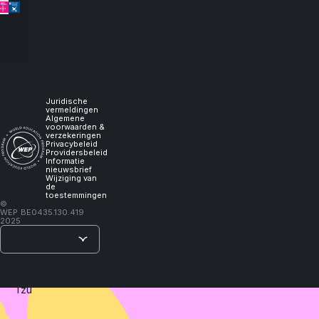
let
me
experience
it,
Juridische
vermeldingen
Algemene
voorwaarden &
I
verzekeringen
Privacybeleid
Providersbeleid
Informatie
will
nieuwsbrief
Wijziging van
de
toestemmingen
learn."
©
WEP
BE0435.130.419
2025
–
Lao
Tzu