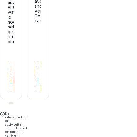
avonden,
auditorium...
shows...
Alles
Vervelen?
wat
Geen
je
kans!
nodig
hebt,
gewoon
ter
plaatse!
+
5
+
4
De
infrastructuur
en
activiteiten
zijn indicatief
en kunnen
variëren.