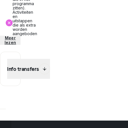
programma
zitten).
Activiteiten
en
uitstappen
die als extra
worden
aangeboden
Meer
lezen
Info transfers
In
het
kader
van
dit
programma
is
de
transfer
H/T
inbegrepen