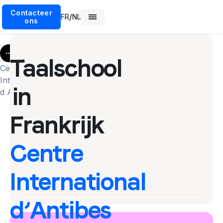
Contacteer
/
FR
NL
ons
More
Taalschool
Centre
International
in
d Antibes
Frankrijk
Centre
International
d’Antibes