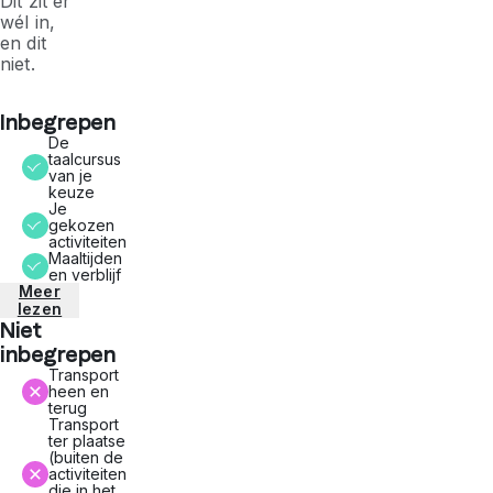
Dit zit er
wél in,
en dit
niet.
Inbegrepen
De
taalcursus
van je
keuze
Je
gekozen
activiteiten
Maaltijden
en verblijf
Meer
lezen
Niet
inbegrepen
Transport
heen en
terug
Transport
ter plaatse
(buiten de
activiteiten
die in het