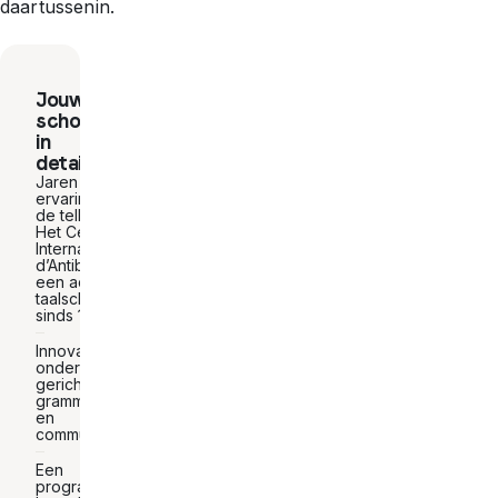
daartussenin.
Jouw
school
in
detail
Jaren
ervaring op
de teller:
Het Centre
International
d’Antibes is
een actieve
taalschool
sinds 1985
Innovatief
onderwijs
gericht op
grammatica
en
communicatie
Een
programma