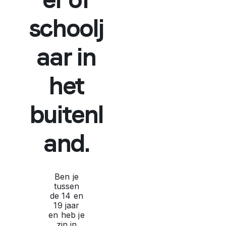
schoolj
aar in
het
buitenl
and.
Ben je
tussen
de 14 en
19 jaar
en heb je
zin in