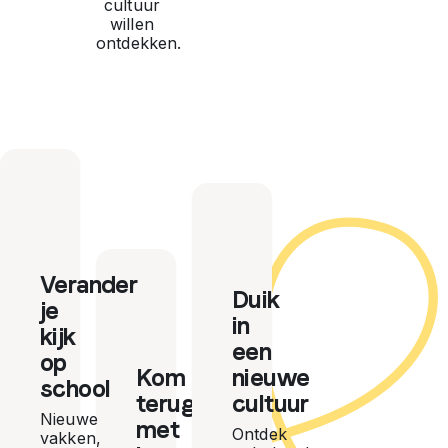
cultuur
willen
ontdekken.
Verander
Duik
je
in
kijk
een
op
Kom
nieuwe
school
terug
cultuur
Nieuwe
met
Ontdek
vakken,