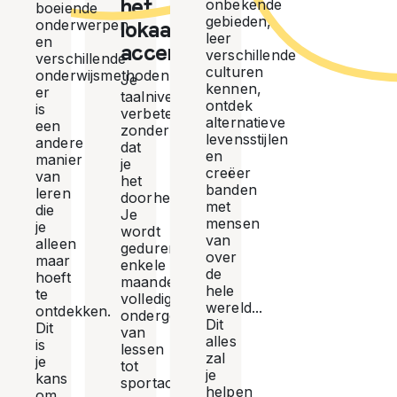
het
onbekende
boeiende
gebieden,
onderwerpen
lokaal
leer
en
accent
verschillende
verschillende
culturen
onderwijsmethoden:
Je
kennen,
er
taalniveau
ontdek
is
verbetert
alternatieve
een
zonder
levensstijlen
andere
dat
en
manier
je
creëer
van
het
banden
leren
doorhebt...
met
die
Je
mensen
je
wordt
van
alleen
gedurende
over
maar
enkele
de
hoeft
maanden
hele
te
volledig
wereld...
ontdekken.
ondergedompeld:
Dit
Dit
van
alles
is
lessen
zal
je
tot
je
kans
sportactiviteiten
helpen
om