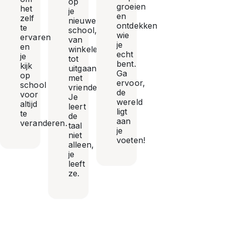
op
groeien
het
je
en
zelf
nieuwe
ontdekken
te
school,
wie
ervaren
van
je
en
winkelen
echt
je
tot
bent.
kijk
uitgaan
Ga
op
met
ervoor,
school
vrienden.
de
voor
Je
wereld
altijd
leert
ligt
te
de
aan
veranderen.
taal
je
niet
voeten!
alleen,
je
leeft
ze.