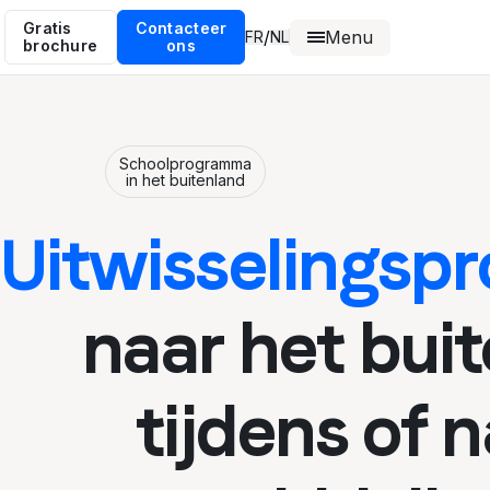
Gratis
Contacteer
Menu
/
FR
NL
brochure
ons
Schoolprogramma
in het buitenland
Uitwisselings
naar het bui
tijdens of 