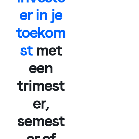
er in je
toekom
st
met
een
trimest
er,
semest
er of