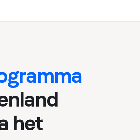
programma
tenland
na het