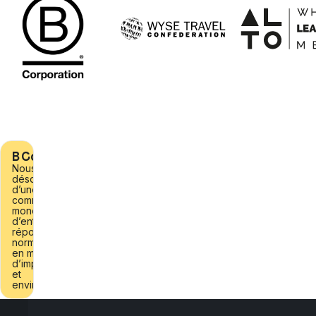
B Corporation
Nous faisons
désormais partie
d’une
communauté
mondiale
d’entreprises qui
répondent à des
normes élevées
en matière
d’impact social
et
environnemental.