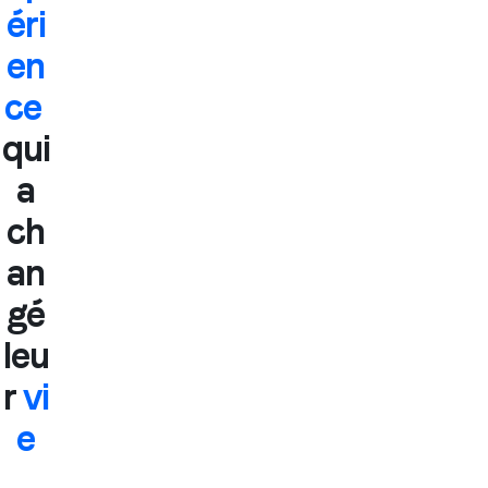
éri
en
ce
qui
a
ch
an
gé
leu
r
vi
e