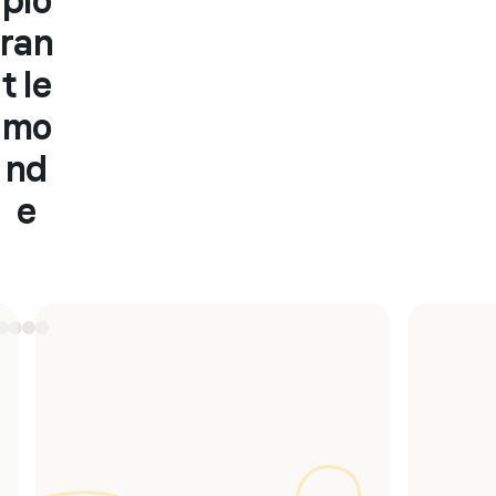
plo
ran
t le
mo
nd
e