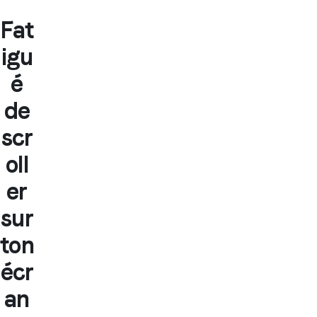
Fat
igu
é
de
scr
oll
er
sur
ton
écr
an