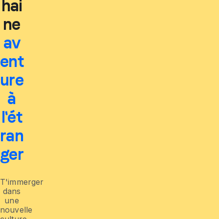
hai
ne
av
ent
ure
à
l'ét
ran
ger
T'immerger
dans
une
nouvelle
culture,