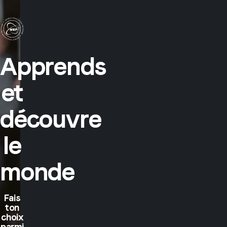
Apprends
et
découvre
le
monde
Fais
ton
choix
parmi