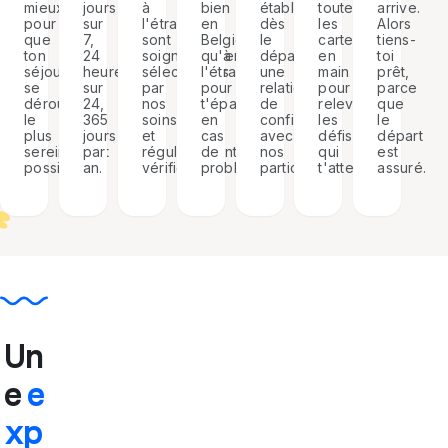
à
établir
arrive.
mieux
jours
bien
toutes
l'étranger
dès
Alors
pour
sur
en
les
sont
le
tiens-
que
7,
Belgique
cartes
soigneusement
départ
toi
ton
24
qu'à
en
sélectionnés
une
prêt,
séjour
heures
l'étranger
main
par
relation
parce
se
sur
pour
pour
nos
de
que
déroule
24,
t'épauler
relever
soins
confiance
le
le
365
en
les
et
avec
départ
plus
jours
cas
défis
régulièrement
nos
est
sereinement
par
de
qui
vérifiés.
participants.
assuré.
possible.
an.
problème.
t'attendent.
Un
e
e
xp