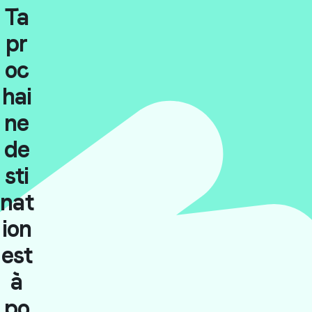
Ta
pr
oc
hai
ne
de
sti
nat
ion
est
à
po