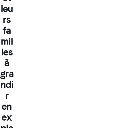
leu
rs
fa
mil
les
à
gra
ndi
r
en
ex