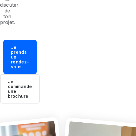
discuter
de
ton
projet.
Je
prends
un
rendez-
vous
Je
commande
une
brochure