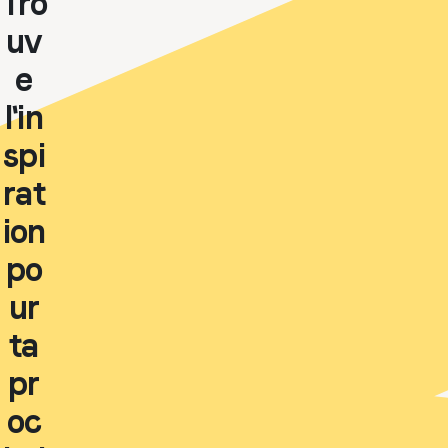
Tro
uv
e
l'in
spi
rat
ion
po
ur
ta
pr
oc