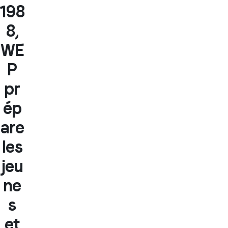
198
8,
WE
P
pr
ép
are
les
jeu
ne
s
et