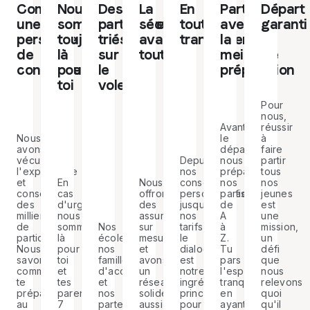
Comme
Nous
Des
La
En
Partir
Départ
une
sommes
partenaires
sécurité
toute
avec
garanti
personne
toujours
triés
avant
transparence
la
de
là
sur
tout
meilleure
confiance
pour
le
préparation
toi
volet
Pour
nous,
réussir
Avant
à
Nous
le
faire
avons
départ,
Depuis
partir
vécu
nous
nos
tous
l'expérience
préparons
conseils
nos
et
En
Nous
nos
personnalisés
jeunes
conseillé
cas
offrons
participants
jusqu'à
est
des
d'urgence,
des
de
nos
une
milliers
nous
assurances
A
Nos
tarifs,
mission,
de
sommes
sur
à
écoles,
le
un
participants.
là
mesure
Z.
nos
dialogue
défi
Nous
pour
et
Tu
familles
est
que
savons
toi
avons
pars
d'accueil
notre
nous
comment
et
un
l'esprit
et
ingrédient
relevons
te
tes
réseau
tranquille,
nos
principal
quoi
préparer
parents
solide
en
partenaires
pour
qu'il
au
7
aussi
ayant