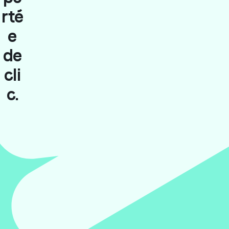
rté
e
de
cli
c.