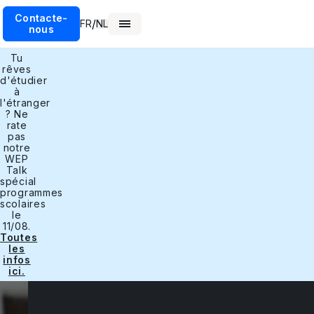
Contacte-
/
FR
NL
nous
Tu
rêves
d'étudier
à
l'étranger
? Ne
rate
pas
notre
WEP
Talk
spécial
programmes
scolaires
le
11/08.
Toutes
les
infos
ici.